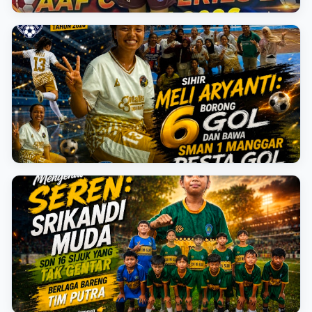
AAF CUP FUTSAL 2026 PELAJAR TURNAMEN AAF BELITUNG
Cetak Hattrick dan 2 Assist, Tiara Jadi Bintang
Kemenangan Fantastis SMA Negeri 2 Tanjungpandan
AAF CUP FUTSAL 2026 PELAJAR TURNAMEN AAF BELITUNG
Sihir Meli Aryanti: Borong 6 Gol dan Bawa SMAN 1
Manggar Pesta Gol