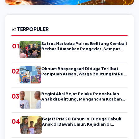
OLAHRAGA
Drama Adu Penalti Sengit! Eksekusi Dingin Abdul Bawa
📈 TERPOPULER
Skansaba Enjoy Tundukkan SMAN 1 Damar di AAF Cup
2026
📅 6 Agustus 2026
Satres Narkoba Polres Belitung Kembali
01
Berhasil Amankan Pengedar, Sempat
Coba Melarikan Diri
Oknum Bhayangkari Diduga Terlibat
02
Penipuan Arisan, Warga Belitung Ini Rugi
Kisaran Rp90 Jutaan, Puluhan Orang
Diduga jadi Korban?
Begini Aksi Bejat Pelaku Pencabulan
03
Anak di Belitung, Mengancam Korban
dengan Kata-Kata Kasar
Bejat! Pria 20 Tahun Ini Diduga Cabuli
04
Anak di Bawah Umur, Kejadian di
Belitung