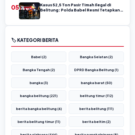
Kasus 52,5 Ton Pasir Timah Ilegal di
05
Belitung: Polda Babel Resmi Tetapkan 4
Tersangka
🏷️ KATEGORI BERITA
Babel (2)
Bangka Selatan (2)
Bangka Tengah (2)
DPRD Bangka Belitung (1)
bangka (3)
bangka barat (50)
bangka belitung (221)
belitung timur (112)
berita bangka belitung (6)
berita belitung (111)
berita belitung timur (11)
berita beltim (2)
berita olahraga (466)
berita pangkalpinang (8)