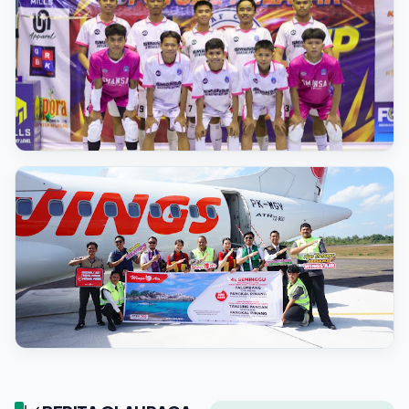
Mengenal Seren: Srikandi Muda SDN 16 Sijuk yang Tak
Gentar Berlaga Bareng Tim Putra
📅 9 Agustus 2026
BERITA BELITUNG
Juara Bertahan Masih Tangguh: Smansa Tanjungpandan
A Menang Telak 13-0 atas Skaduta LB
📅 8 Agustus 2026
BERITA BELITUNG