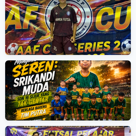
BERITA BELITUNG
Cetak Hattrick dan 2 Assist, Tiara Jadi Bintang
Kemenangan Fantastis SMA Negeri 2 Tanjungpandan
📅 10 Agustus 2026
BERITA BELITUNG