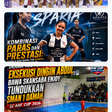
OLAHRAGA
Juara Bertahan Masih Tangguh: Smansa Tanjungpandan
A Menang Telak 13-0 atas Skaduta LB
📅 8 Agustus 2026
OLAHRAGA
Kombinasi Paras dan Prestasi: Nabila Syahfitri Siap
Bawa Tim Sparta Merengkuh Kejayaan di AAF Cup Series
II
📅 7 Agustus 2026