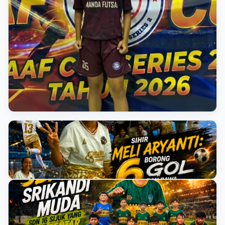
BREAKING NEWS
AAF CUP FUTSAL 2026 PELAJAR TURNAMEN AAF BELITUNG
Cetak Hattrick dan 2 Assist, Tiara
Jadi Bintang Kemenangan
Fantastis SMA Negeri 2
Tanjungpandan
AAF CUP FUTSAL 2026 PELAJAR TURNAMEN AAF BELITUNG
Sihir Meli Aryanti: Borong 6 Gol dan Bawa SMAN 1
Manggar Pesta Gol