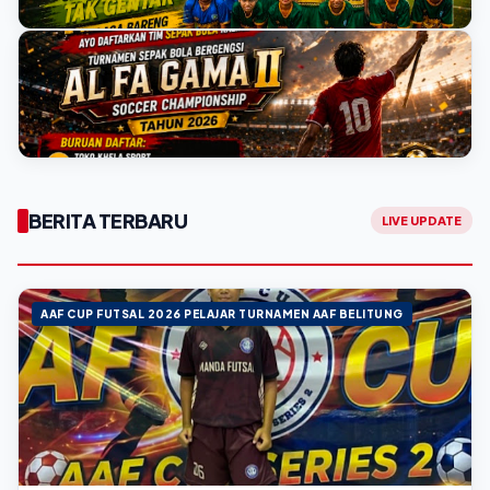
👤 Henderi
•
📅 Agustus 10, 2026
📅Agustus 10, 2026
AAF CUP FUTSAL 2026 PELAJAR TURNAMEN AAF BELITUNG
Mengenal Seren: Srikandi Muda SDN 16 Sijuk yang Tak
Gentar Berlaga Bareng Tim Putra
📅Agustus 09, 2026
AL FA GAMA
BERITA TERBARU
LIVE UPDATE
Al Fa Gama II Soccer Championship 2026 Resmi Dibuka,
Kuota Tim Terbatas!
📅Agustus 09, 2026
AAF CUP FUTSAL 2026 PELAJAR TURNAMEN AAF BELITUNG