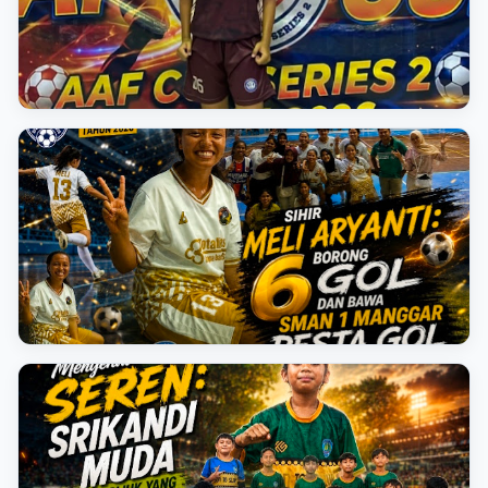
BERITA TERKINI
Cetak Hattrick dan 2 Assist, Tiara Jadi Bintang
Kemenangan Fantastis SMA Negeri 2 Tanjungpandan
📅 10 Agustus 2026
BERITA TERKINI
Sihir Meli Aryanti: Borong 6 Gol dan Bawa SMAN 1
Manggar Pesta Gol
📅 10 Agustus 2026