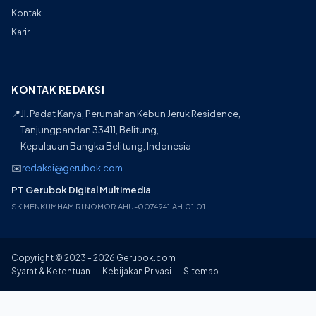
Kontak
Karir
KONTAK REDAKSI
📍
Jl. Padat Karya, Perumahan Kebun Jeruk Residence,
Tanjungpandan 33411, Belitung,
Kepulauan Bangka Belitung, Indonesia
✉️
redaksi@gerubok.com
PT Gerubok Digital Multimedia
SK MENKUMHAM RI NOMOR AHU-0074941.AH.01.01
Copyright © 2023 - 2026 Gerubok.com
Syarat & Ketentuan
Kebijakan Privasi
Sitemap