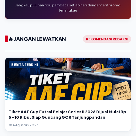
Jangkau puluhan ribu pembaca setiap hari dengan tarif promo
terjangkau
🔥 JANGAN LEWATKAN
REKOMENDASI REDAKSI
BERITA TERKINI
Tiket AAF Cup Futsal Pelajar Series II 2026 Dijual Mulai Rp
5 -10 Ribu, Siap Guncang GOR Tanjungpandan
📅 4 Agustus 2026