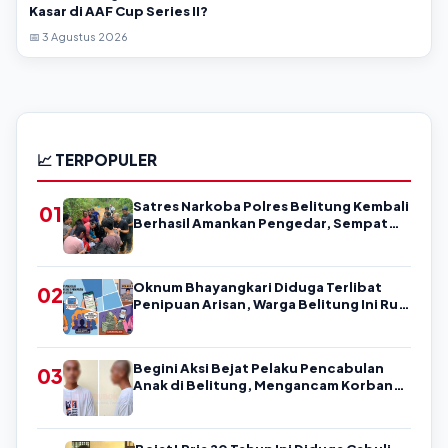
Kasar di AAF Cup Series II?
📅 3 Agustus 2026
📈 TERPOPULER
Satres Narkoba Polres Belitung Kembali
01
Berhasil Amankan Pengedar, Sempat
Coba Melarikan Diri
Oknum Bhayangkari Diduga Terlibat
02
Penipuan Arisan, Warga Belitung Ini Rugi
Kisaran Rp90 Jutaan, Puluhan Orang
Diduga jadi Korban?
Begini Aksi Bejat Pelaku Pencabulan
03
Anak di Belitung, Mengancam Korban
dengan Kata-Kata Kasar