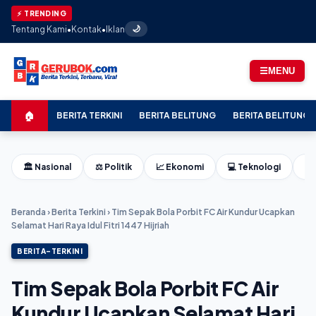
★ Dram
⚡ TRENDING
Tentang Kami
•
Kontak
•
Iklan
🌙
☰
MENU
🏠
BERITA TERKINI
BERITA BELITUNG
BERITA BELITUNG 
🏛️ Nasional
⚖️ Politik
📈 Ekonomi
💻 Teknologi
⚽ 
Beranda
›
Berita Terkini
›
Tim Sepak Bola Porbit FC Air Kundur Ucapkan
Selamat Hari Raya Idul Fitri 1447 Hijriah
BERITA-TERKINI
Tim Sepak Bola Porbit FC Air
Kundur Ucapkan Selamat Hari