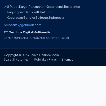
📍
Jl. Padat Karya, Perumahan Kebun Jeruk Residence,
Tanjungpandan 33411, Belitung,
Kepulauan Bangka Belitung, Indonesia
✉️
redaksi@gerubok.com
PT Gerubok Digital Multimedia
SK MENKUMHAM RI NOMOR AHU-0074941.AH.01.01
Copyright © 2023 - 2026 Gerubok.com
Syarat & Ketentuan
Kebijakan Privasi
Sitemap