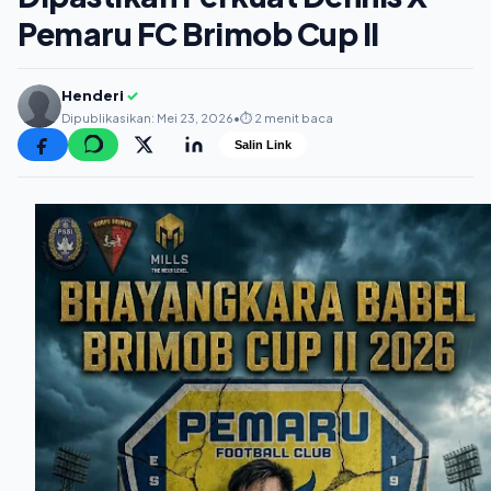
Pemaru FC Brimob Cup II
Henderi
✓
Dipublikasikan: Mei 23, 2026
•
⏱️ 2 menit baca
Salin Link