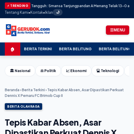
n Masih Tangguh: Smansa Tanjungpandan A Menang Telak 13-0 atas Skaduta 
⚡ TRENDING
Tentang Kami
•
Kontak
•
Iklan
🌙
☰
MENU
🏠
BERITA TERKINI
BERITA BELITUNG
BERITA BELITUNG 
🏛️ Nasional
⚖️ Politik
📈 Ekonomi
💻 Teknologi
⚽ 
Beranda
›
Berita Terkini
›
Tepis Kabar Absen, Asar Dipastikan Perkuat
Dennis X Pemaru FC Brimob Cup II
BERITA OLAHRAGA
Tepis Kabar Absen, Asar
Dipastikan Perkuat Dennis X