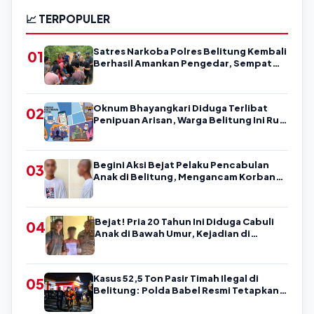
📈 TERPOPULER
Satres Narkoba Polres Belitung Kembali
01
Berhasil Amankan Pengedar, Sempat
Coba Melarikan Diri
Oknum Bhayangkari Diduga Terlibat
02
Penipuan Arisan, Warga Belitung Ini Rugi
Kisaran Rp90 Jutaan, Puluhan Orang
Diduga jadi Korban?
Begini Aksi Bejat Pelaku Pencabulan
03
Anak di Belitung, Mengancam Korban
dengan Kata-Kata Kasar
Bejat! Pria 20 Tahun Ini Diduga Cabuli
04
Anak di Bawah Umur, Kejadian di
Belitung
Kasus 52,5 Ton Pasir Timah Ilegal di
05
Belitung: Polda Babel Resmi Tetapkan 4
Tersangka