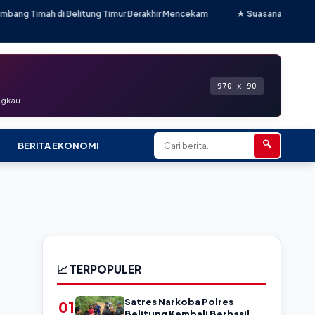
i Belitung Timur Berakhir Mencekam
★ Suasana Tenang Mendadak Tegan
970 x 90
angkau
🔍
BERITA EKONOMI
📈 TERPOPULER
Satres Narkoba Polres
01
Belitung Kembali Berhasil