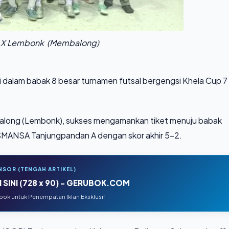
 I X Lembonk (Membalong)
ji dalam babak 8 besar turnamen futsal bergengsi Khela Cup 7
along (Lembonk), sukses mengamankan tiket menuju babak
, SMANSA Tanjungpandan A dengan skor akhir 5-2.
NSOR (TENGAH ARTIKEL)
 SINI (728 x 90) - GERUBOK.COM
ok untuk Penempatan Iklan Eksklusif