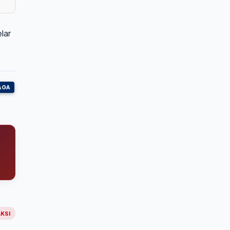
lar
AGA
KSI