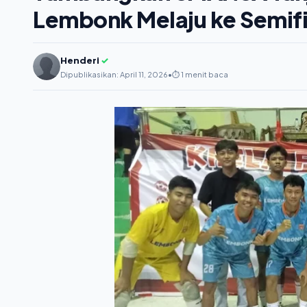
Lembonk Melaju ke Semifi
Henderi
✓
Dipublikasikan: April 11, 2026
•
⏱️ 1 menit baca