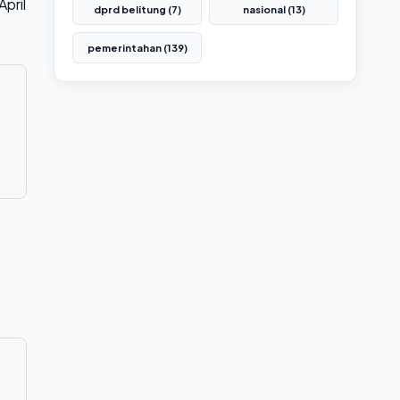
pril
dprd belitung (7)
nasional (13)
pemerintahan (139)