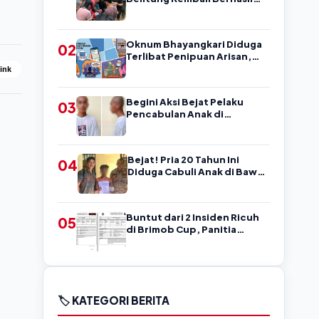
Amankan Pengedar, Sempat
Coba Melarikan Diri
Oknum Bhayangkari Diduga
02
Terlibat Penipuan Arisan,
Warga Belitung Ini Rugi
Link
Kisaran Rp90 Jutaan,
Puluhan Orang Diduga jadi
Begini Aksi Bejat Pelaku
03
Korban?
Pencabulan Anak di
Belitung, Mengancam
Korban dengan Kata-Kata
Kasar
Bejat! Pria 20 Tahun Ini
04
Diduga Cabuli Anak di Bawah
Umur, Kejadian di Belitung
Buntut dari 2 Insiden Ricuh
05
di Brimob Cup, Panitia
Laporkan 19 Pemain ke Askab
PSSI Belitung!
🏷️ KATEGORI BERITA