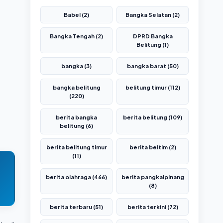
Babel (2)
Bangka Selatan (2)
Bangka Tengah (2)
DPRD Bangka
Belitung (1)
bangka (3)
bangka barat (50)
bangka belitung
belitung timur (112)
(220)
berita bangka
berita belitung (109)
belitung (6)
berita belitung timur
berita beltim (2)
(11)
berita olahraga (466)
berita pangkalpinang
(8)
berita terbaru (51)
berita terkini (72)