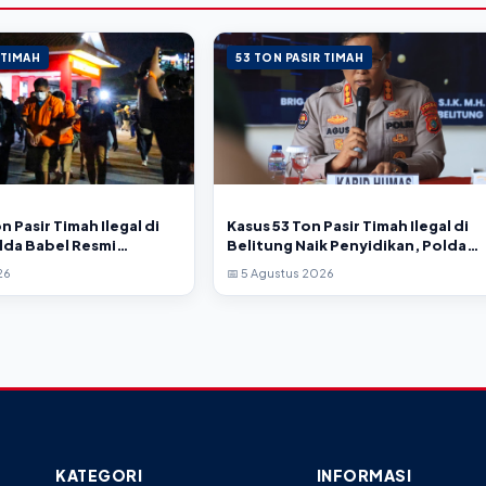
 TIMAH
53 TON PASIR TIMAH
n Pasir Timah Ilegal di
Kasus 53 Ton Pasir Timah Ilegal di
lda Babel Resmi
Belitung Naik Penyidikan, Polda
Tersangka
Babel Imbau Publik Tak Beropini
26
📅 5 Agustus 2026
KATEGORI
INFORMASI