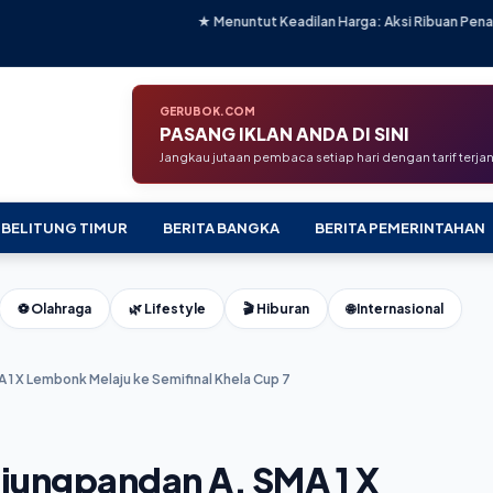
★ Menuntut Keadilan Harga: Aksi Ribuan Penambang Timah d
GERUBOK.COM
PASANG IKLAN ANDA DI SINI
Jangkau jutaan pembaca setiap hari dengan tarif terj
 BELITUNG TIMUR
BERITA BANGKA
BERITA PEMERINTAHAN
⚽ Olahraga
🌿 Lifestyle
🎬 Hiburan
🌐 Internasional
 X Lembonk Melaju ke Semifinal Khela Cup 7
ungpandan A, SMA 1 X