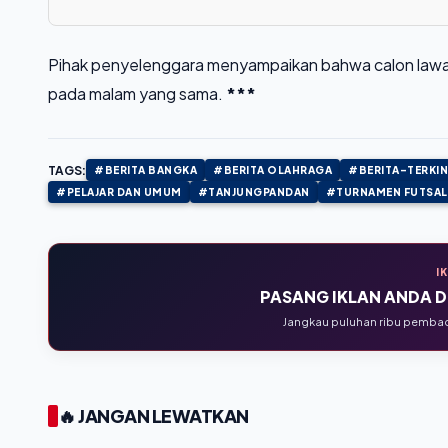
Pihak penyelenggara menyampaikan bahwa calon lawan
pada malam yang sama.
***
TAGS:
#BERITA BANGKA
#BERITA OLAHRAGA
#BERITA-TERKIN
#PELAJAR DAN UMUM
#TANJUNGPANDAN
#TURNAMEN FUTSAL
I
PASANG IKLAN ANDA DI
Jangkau puluhan ribu pembaca
🔥 JANGAN LEWATKAN