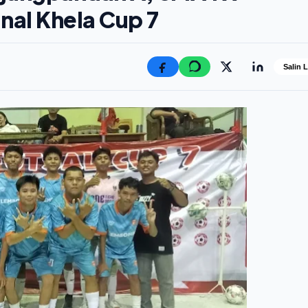
nal Khela Cup 7
Salin 