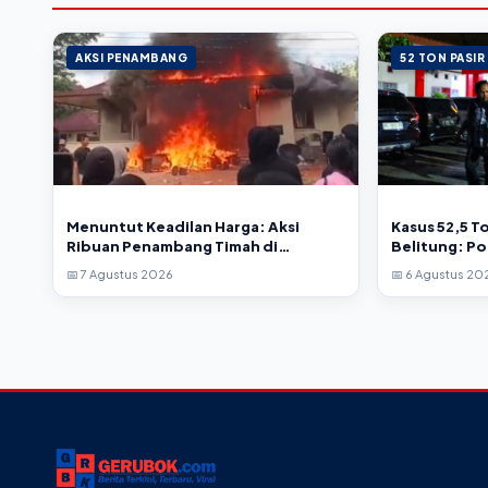
AKSI PENAMBANG
52 TON PASIR
Menuntut Keadilan Harga: Aksi
Kasus 52,5 To
Ribuan Penambang Timah di
Belitung: Po
Belitung Timur Berakhir Mencekam
Tetapkan 4 
📅 7 Agustus 2026
📅 6 Agustus 20