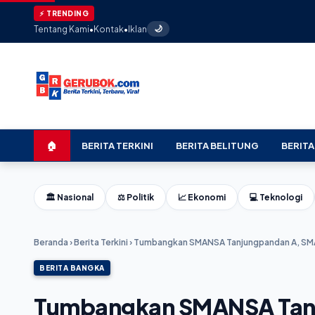
⚡ TRENDING
Tentang Kami
•
Kontak
•
Iklan
🌙
🏠
BERITA TERKINI
BERITA BELITUNG
BERITA
🏛️ Nasional
⚖️ Politik
📈 Ekonomi
💻 Teknologi
Beranda
›
Berita Terkini
›
Tumbangkan SMANSA Tanjungpandan A, SMA 1
BERITA BANGKA
Tumbangkan SMANSA Tanj