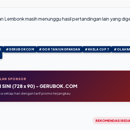
 Lembonk masih menunggu hasil pertandingan lain yang dige
I
#GERUBOKCOM
#GOR TANJUNGPANDAN
#KHELA CUP 7
#OLAHR
KLAN SPONSOR
 SINI (728 x 90) - GERUBOK.COM
 setiap hari dengan tarif promo terjangkau
REKOMENDASI REDA