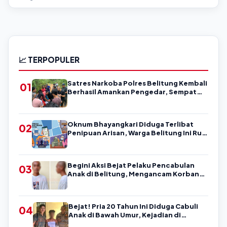
📈 TERPOPULER
Satres Narkoba Polres Belitung Kembali
01
Berhasil Amankan Pengedar, Sempat
Coba Melarikan Diri
Oknum Bhayangkari Diduga Terlibat
02
Penipuan Arisan, Warga Belitung Ini Rugi
Kisaran Rp90 Jutaan, Puluhan Orang
Diduga jadi Korban?
Begini Aksi Bejat Pelaku Pencabulan
03
Anak di Belitung, Mengancam Korban
dengan Kata-Kata Kasar
Bejat! Pria 20 Tahun Ini Diduga Cabuli
04
Anak di Bawah Umur, Kejadian di
Belitung