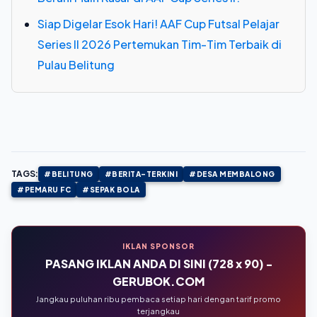
Siap Digelar Esok Hari! AAF Cup Futsal Pelajar
Series II 2026 Pertemukan Tim-Tim Terbaik di
Pulau Belitung
TAGS:
#BELITUNG
#BERITA-TERKINI
#DESA MEMBALONG
#PEMARU FC
#SEPAK BOLA
IKLAN SPONSOR
PASANG IKLAN ANDA DI SINI (728 x 90) -
GERUBOK.COM
Jangkau puluhan ribu pembaca setiap hari dengan tarif promo
terjangkau