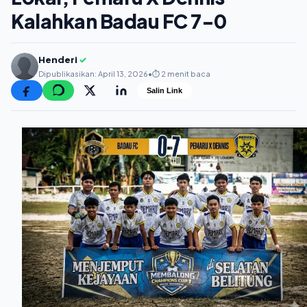
Kalahkan Badau FC 7-0
Henderi
✓
Dipublikasikan: April 13, 2026
•
⏱️ 2 menit baca
Salin Link