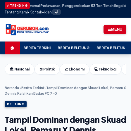
★ Diwarnai Perlawanan, Penggerebekan 53 Ton Timah Ilegal di Belitung 
⚡ TRENDING
Tentang Kami
•
Kontak
•
Iklan
🌙
☰
MENU
🏠
BERITA TERKINI
BERITA BELITUNG
BERITA BELITUNG 
🏛️ Nasional
⚖️ Politik
📈 Ekonomi
💻 Teknologi
⚽ 
Beranda
›
Berita Terkini
›
Tampil Dominan dengan Skuad Lokal, Pemaru X
Dennis Kalahkan Badau FC 7-0
BELITUNG
Tampil Dominan dengan Skuad
Lokal, Pemaru X Dennis