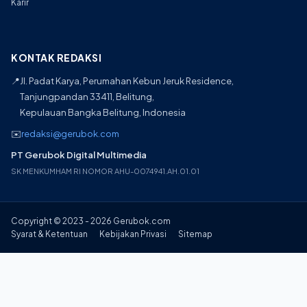
Karir
KONTAK REDAKSI
📍
Jl. Padat Karya, Perumahan Kebun Jeruk Residence,
Tanjungpandan 33411, Belitung,
Kepulauan Bangka Belitung, Indonesia
✉️
redaksi@gerubok.com
PT Gerubok Digital Multimedia
SK MENKUMHAM RI NOMOR AHU-0074941.AH.01.01
Copyright © 2023 - 2026 Gerubok.com
Syarat & Ketentuan
Kebijakan Privasi
Sitemap