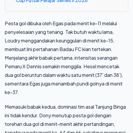
Cup Futsal Pelajar Series II 2026
Pesta gol dibuka oleh Egas pada menit ke-11 melalui
penyelesaian yang tenang. Tak butuh waktu lama,
Loudry menggandakan keunggulan di menit ke-15,
membuat lini pertahanan Badau FC kian tertekan.
Menjelang akhir babak pertama, intensitas serangan
Pemaru X Dennis semakin menggila. Hesel mencetak
dua gol beruntun dalam waktu satu menit (37' dan 38'),
sementara Egas juga menambah pundi golnya di menit
ke-37.
Memasuki babak kedua, dominasi tim asal Tanjung Binga
ini tidak kendur. Dony menutup pesta gol dengan
torehan dua gol di menit-menit akhir pertandingan,
tepatnya pada menit ke-64 dan 66, sekaligus mengunci