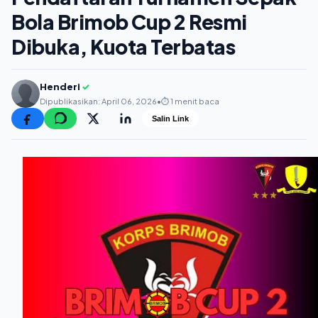
Bola Brimob Cup 2 Resmi
Dibuka, Kuota Terbatas
Henderi
✓
Dipublikasikan: April 06, 2026
•
⏱️ 1 menit baca
Salin Link