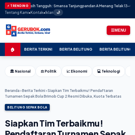
tahan Masih Tangguh: Smansa Tanjungpandan A Menang Telak 13-0 atas Skad
⚡ TRENDING
Tentang Kami
•
Kontak
•
Iklan
🌙
☰
MENU
🏠
BERITA TERKINI
BERITA BELITUNG
BERITA BELITUNG 
🏛️ Nasional
⚖️ Politik
📈 Ekonomi
💻 Teknologi
⚽ 
Beranda
›
Berita Terkini
›
Siapkan Tim Terbaikmu! Pendaftaran
Turnamen Sepak Bola Brimob Cup 2 Resmi Dibuka, Kuota Terbatas
BELITUNG SEPAK BOLA
Siapkan Tim Terbaikmu!
Pendaftaran Turnamen Sepak