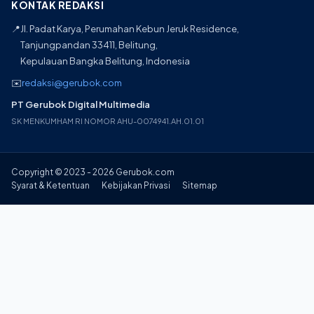
KONTAK REDAKSI
📍
Jl. Padat Karya, Perumahan Kebun Jeruk Residence,
Tanjungpandan 33411, Belitung,
Kepulauan Bangka Belitung, Indonesia
✉️
redaksi@gerubok.com
PT Gerubok Digital Multimedia
SK MENKUMHAM RI NOMOR AHU-0074941.AH.01.01
Copyright © 2023 - 2026 Gerubok.com
Syarat & Ketentuan
Kebijakan Privasi
Sitemap