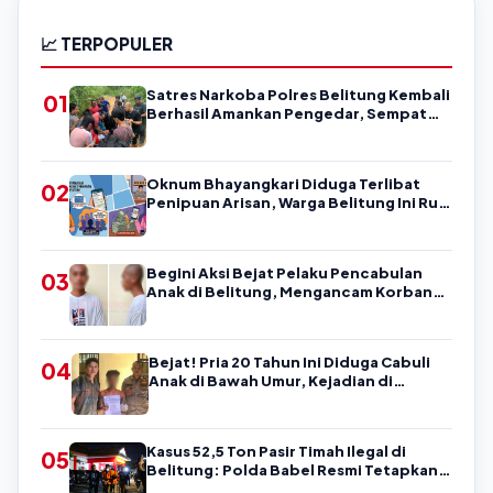
📈 TERPOPULER
Satres Narkoba Polres Belitung Kembali
01
Berhasil Amankan Pengedar, Sempat
Coba Melarikan Diri
Oknum Bhayangkari Diduga Terlibat
02
Penipuan Arisan, Warga Belitung Ini Rugi
Kisaran Rp90 Jutaan, Puluhan Orang
Diduga jadi Korban?
Begini Aksi Bejat Pelaku Pencabulan
03
Anak di Belitung, Mengancam Korban
dengan Kata-Kata Kasar
Bejat! Pria 20 Tahun Ini Diduga Cabuli
04
Anak di Bawah Umur, Kejadian di
Belitung
Kasus 52,5 Ton Pasir Timah Ilegal di
05
Belitung: Polda Babel Resmi Tetapkan 4
Tersangka