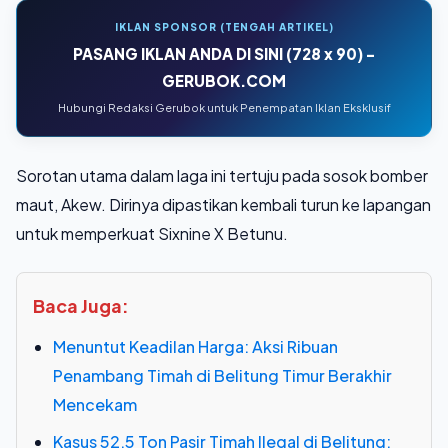
IKLAN SPONSOR (TENGAH ARTIKEL)
PASANG IKLAN ANDA DI SINI (728 x 90) -
GERUBOK.COM
Hubungi Redaksi Gerubok untuk Penempatan Iklan Eksklusif
Sorotan utama dalam laga ini tertuju pada sosok bomber
maut, Akew. Dirinya dipastikan kembali turun ke lapangan
untuk memperkuat Sixnine X Betunu.
Baca Juga:
Menuntut Keadilan Harga: Aksi Ribuan
Penambang Timah di Belitung Timur Berakhir
Mencekam
Kasus 52,5 Ton Pasir Timah Ilegal di Belitung: