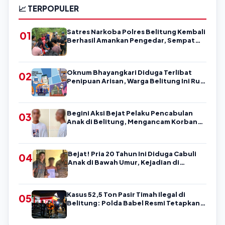
📈 TERPOPULER
Satres Narkoba Polres Belitung Kembali
01
Berhasil Amankan Pengedar, Sempat
Coba Melarikan Diri
Oknum Bhayangkari Diduga Terlibat
02
Penipuan Arisan, Warga Belitung Ini Rugi
Kisaran Rp90 Jutaan, Puluhan Orang
Diduga jadi Korban?
Begini Aksi Bejat Pelaku Pencabulan
03
Anak di Belitung, Mengancam Korban
dengan Kata-Kata Kasar
Bejat! Pria 20 Tahun Ini Diduga Cabuli
04
Anak di Bawah Umur, Kejadian di
Belitung
Kasus 52,5 Ton Pasir Timah Ilegal di
05
Belitung: Polda Babel Resmi Tetapkan 4
Tersangka