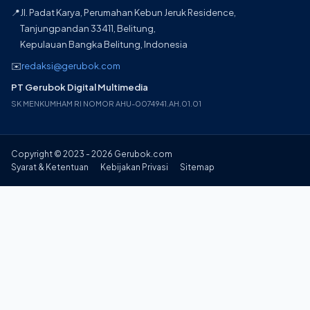
📍
Jl. Padat Karya, Perumahan Kebun Jeruk Residence,
Tanjungpandan 33411, Belitung,
Kepulauan Bangka Belitung, Indonesia
✉️
redaksi@gerubok.com
PT Gerubok Digital Multimedia
SK MENKUMHAM RI NOMOR AHU-0074941.AH.01.01
Copyright © 2023 - 2026 Gerubok.com
Syarat & Ketentuan
Kebijakan Privasi
Sitemap