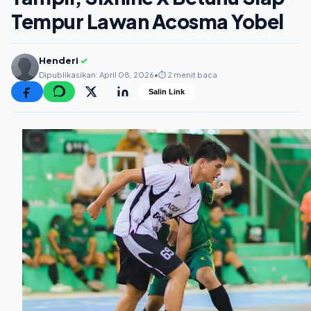
Tempur Lawan Acosma Yobel
Henderi
✓
Dipublikasikan: April 08, 2026
•
⏱️ 2 menit baca
Salin Link