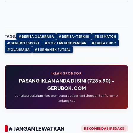
TAGS:
#BERITA OLAHRAGA
#BERITA-TERKINI
#BIGMATCH
#GERUBOKSPORT
#GOR TANJUNGPANDAN
#KHELA CUP 7
#OLAHRAGA
#TURNAMEN FUTSAL
IKLAN SPONSOR
PASANG IKLAN ANDA DI SINI (728 x 90) -
GERUBOK.COM
Jangkau puluhan ribu pembaca setiap hari dengan tarif promo
terjangkau
🔥 JANGAN LEWATKAN
REKOMENDASI REDAKSI