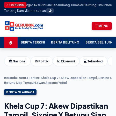
lan Harga: Aksi Ribuan Penambang Timah di Belitung Timur Berakhir Mence
⚡ TRENDING
Tentang Kami
•
Kontak
•
Iklan
🌙
☰
MENU
🏠
BERITA TERKINI
BERITA BELITUNG
BERITA BELITUNG 
🏛️ Nasional
⚖️ Politik
📈 Ekonomi
💻 Teknologi
⚽ 
Beranda
›
Berita Terkini
›
Khela Cup 7: Akew Dipastikan Tampil, Sixnine X
Betunu Siap Tempur Lawan Acosma Yobel
BERITA OLAHRAGA
Khela Cup 7: Akew Dipastikan
Tampil, Sixnine X Betunu Siap