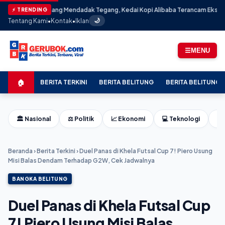
ana Tenang Mendadak Tegang, Kedai Kopi Alibaba Terancam Eksekusi Salah 
⚡ TRENDING
Tentang Kami
•
Kontak
•
Iklan
🌙
☰
MENU
🏠
BERITA TERKINI
BERITA BELITUNG
BERITA BELITUNG 
🏛️ Nasional
⚖️ Politik
📈 Ekonomi
💻 Teknologi
⚽ 
Beranda
›
Berita Terkini
›
Duel Panas di Khela Futsal Cup 7! Piero Usung
Misi Balas Dendam Terhadap G2W, Cek Jadwalnya
BANGKA BELITUNG
Duel Panas di Khela Futsal Cup
7! Piero Usung Misi Balas