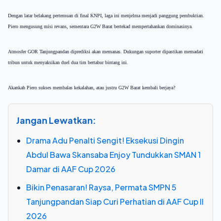
Dengan latar belakang pertemuan di final KNPI, laga ini menjelma menjadi panggung pembuktian.
Piero mengusung misi revans, sementara G2W Barat bertekad mempertahankan dominasinya.
Atmosfer GOR Tanjungpandan diprediksi akan memanas. Dukungan suporter dipastikan memadati
tribun untuk menyaksikan duel dua tim bertabur bintang ini.
Akankah Piero sukses membalas kekalahan, atau justru G2W Barat kembali berjaya?
Jangan Lewatkan:
Drama Adu Penalti Sengit! Eksekusi Dingin
Abdul Bawa Skansaba Enjoy Tundukkan SMAN 1
Damar di AAF Cup 2026
Bikin Penasaran! Raysa, Permata SMPN 5
Tanjungpandan Siap Curi Perhatian di AAF Cup II
2026