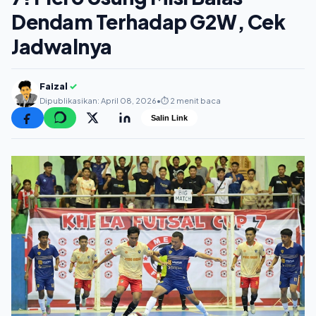
Dendam Terhadap G2W, Cek
Jadwalnya
Faizal
✓
Dipublikasikan: April 08, 2026
•
⏱️ 2 menit baca
Salin Link