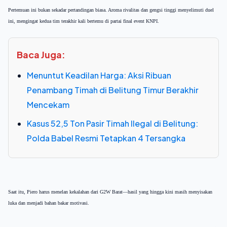
Pertemuan ini bukan sekadar pertandingan biasa. Aroma rivalitas dan gengsi tinggi menyelimuti duel
ini, mengingat kedua tim terakhir kali bertemu di partai final event KNPI.
Baca Juga:
Menuntut Keadilan Harga: Aksi Ribuan
Penambang Timah di Belitung Timur Berakhir
Mencekam
Kasus 52,5 Ton Pasir Timah Ilegal di Belitung:
Polda Babel Resmi Tetapkan 4 Tersangka
Saat itu, Piero harus menelan kekalahan dari G2W Barat—hasil yang hingga kini masih menyisakan
luka dan menjadi bahan bakar motivasi.