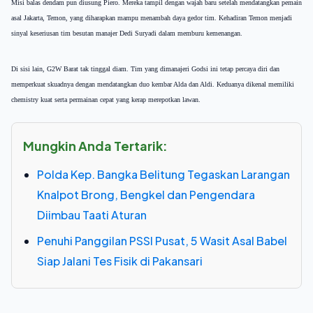
Misi balas dendam pun diusung Piero. Mereka tampil dengan wajah baru setelah mendatangkan pemain
asal Jakarta, Temon, yang diharapkan mampu menambah daya gedor tim. Kehadiran Temon menjadi
sinyal keseriusan tim besutan manajer Dedi Suryadi dalam memburu kemenangan.
Di sisi lain, G2W Barat tak tinggal diam. Tim yang dimanajeri Godsi ini tetap percaya diri dan
memperkuat skuadnya dengan mendatangkan duo kembar Alda dan Aldi. Keduanya dikenal memiliki
chemistry kuat serta permainan cepat yang kerap merepotkan lawan.
Mungkin Anda Tertarik:
Polda Kep. Bangka Belitung Tegaskan Larangan
Knalpot Brong, Bengkel dan Pengendara
Diimbau Taati Aturan
Penuhi Panggilan PSSI Pusat, 5 Wasit Asal Babel
Siap Jalani Tes Fisik di Pakansari