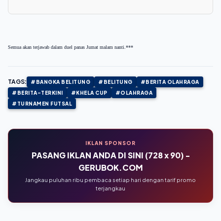
Semua akan terjawab dalam duel panas Jumat malam nanti.***
TAGS:
#BANGKA BELITUNG
#BELITUNG
#BERITA OLAHRAGA
#BERITA-TERKINI
#KHELA CUP
#OLAHRAGA
#TURNAMEN FUTSAL
IKLAN SPONSOR
PASANG IKLAN ANDA DI SINI (728 x 90) -
GERUBOK.COM
Jangkau puluhan ribu pembaca setiap hari dengan tarif promo
terjangkau