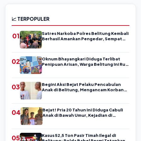
📈 TERPOPULER
Satres Narkoba Polres Belitung Kembali
01
Berhasil Amankan Pengedar, Sempat
Coba Melarikan Diri
Oknum Bhayangkari Diduga Terlibat
02
Penipuan Arisan, Warga Belitung Ini Rugi
Kisaran Rp90 Jutaan, Puluhan Orang
Diduga jadi Korban?
Begini Aksi Bejat Pelaku Pencabulan
03
Anak di Belitung, Mengancam Korban
dengan Kata-Kata Kasar
Bejat! Pria 20 Tahun Ini Diduga Cabuli
04
Anak di Bawah Umur, Kejadian di
Belitung
Kasus 52,5 Ton Pasir Timah Ilegal di
05
Belitung: Polda Babel Resmi Tetapkan 4