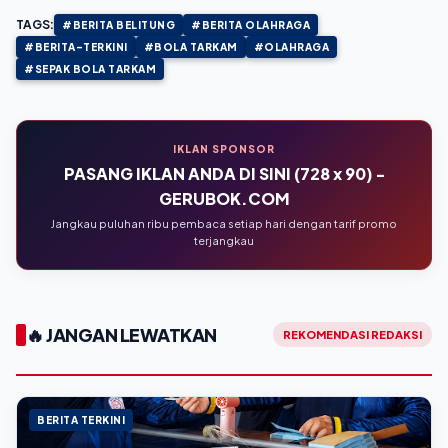
TAGS:
#BERITA BELITUNG
#BERITA OLAHRAGA
#BERITA-TERKINI
#BOLA TARKAM
#OLAHRAGA
#SEPAK BOLA TARKAM
IKLAN SPONSOR
PASANG IKLAN ANDA DI SINI (728 x 90) -
GERUBOK.COM
Jangkau puluhan ribu pembaca setiap hari dengan tarif promo
terjangkau
🔥 JANGAN LEWATKAN
REKOMENDASI REDAKSI
BERITA TERKINI