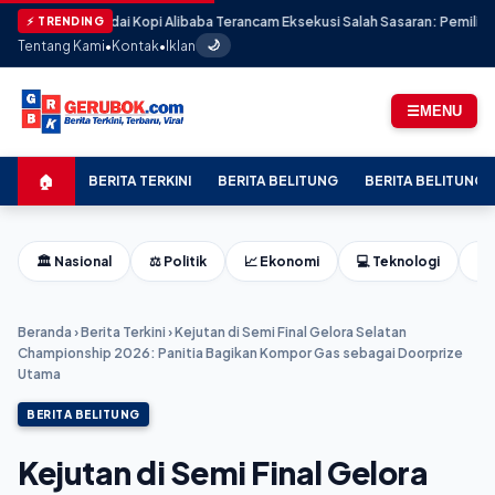
, Kedai Kopi Alibaba Terancam Eksekusi Salah Sasaran: Pemilik Meradang
⚡ TRENDING
Tentang Kami
•
Kontak
•
Iklan
🌙
☰
MENU
🏠
BERITA TERKINI
BERITA BELITUNG
BERITA BELITUNG 
🏛️ Nasional
⚖️ Politik
📈 Ekonomi
💻 Teknologi
⚽ 
Beranda
›
Berita Terkini
›
Kejutan di Semi Final Gelora Selatan
Championship 2026: Panitia Bagikan Kompor Gas sebagai Doorprize
Utama
BERITA BELITUNG
Kejutan di Semi Final Gelora