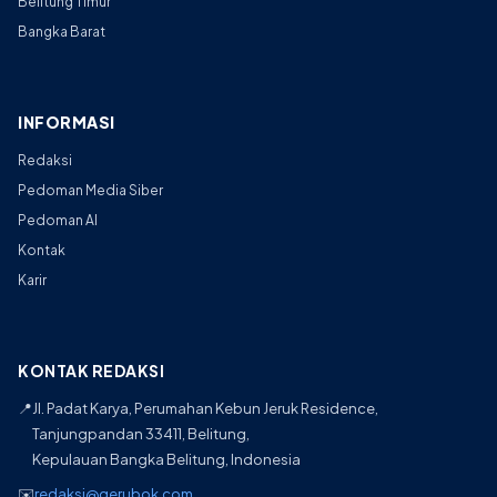
Belitung Timur
Bangka Barat
INFORMASI
Redaksi
Pedoman Media Siber
Pedoman AI
Kontak
Karir
KONTAK REDAKSI
📍
Jl. Padat Karya, Perumahan Kebun Jeruk Residence,
Tanjungpandan 33411, Belitung,
Kepulauan Bangka Belitung, Indonesia
✉️
redaksi@gerubok.com