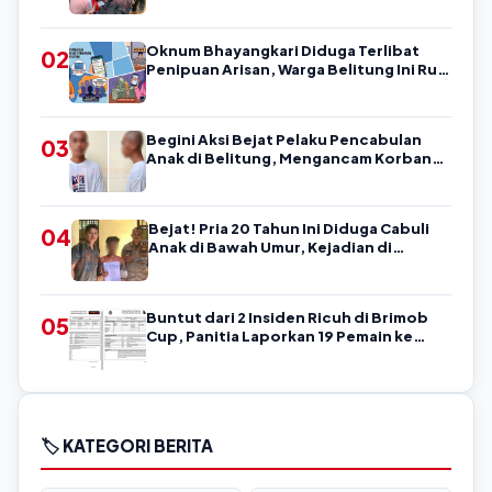
Oknum Bhayangkari Diduga Terlibat
02
Penipuan Arisan, Warga Belitung Ini Rugi
Kisaran Rp90 Jutaan, Puluhan Orang
Diduga jadi Korban?
Begini Aksi Bejat Pelaku Pencabulan
03
Anak di Belitung, Mengancam Korban
dengan Kata-Kata Kasar
Bejat! Pria 20 Tahun Ini Diduga Cabuli
04
Anak di Bawah Umur, Kejadian di
Belitung
Buntut dari 2 Insiden Ricuh di Brimob
05
Cup, Panitia Laporkan 19 Pemain ke
Askab PSSI Belitung!
🏷️ KATEGORI BERITA