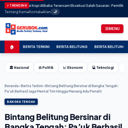
 Kedai Kopi Alibaba Terancam Eksekusi Salah Sasaran: Pemilik Meradang
⚡ TRENDING
Tentang Kami
•
Kontak
•
Iklan
🌙
☰
MENU
🏠
BERITA TERKINI
BERITA BELITUNG
BERITA BELITUNG 
🏛️ Nasional
⚖️ Politik
📈 Ekonomi
💻 Teknologi
⚽ 
Beranda
›
Berita Terkini
›
Bintang Belitung Bersinar di Bangka Tengah:
Pa’uk Berhasil Jaga Mental Tim Hingga Menang Adu Penalti
BANGKA TENGAH
Bintang Belitung Bersinar di
Bangka Tengah: Pa’uk Berhasil