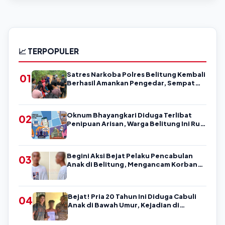
📈 TERPOPULER
Satres Narkoba Polres Belitung Kembali
01
Berhasil Amankan Pengedar, Sempat
Coba Melarikan Diri
Oknum Bhayangkari Diduga Terlibat
02
Penipuan Arisan, Warga Belitung Ini Rugi
Kisaran Rp90 Jutaan, Puluhan Orang
Diduga jadi Korban?
Begini Aksi Bejat Pelaku Pencabulan
03
Anak di Belitung, Mengancam Korban
dengan Kata-Kata Kasar
Bejat! Pria 20 Tahun Ini Diduga Cabuli
04
Anak di Bawah Umur, Kejadian di
Belitung