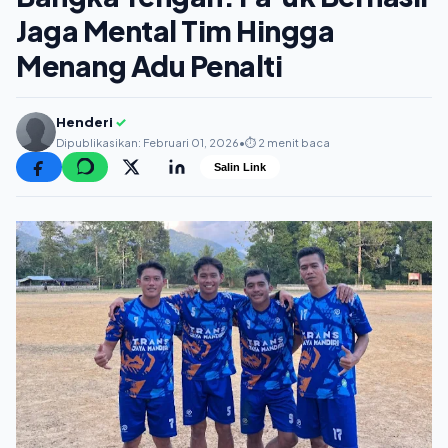
Jaga Mental Tim Hingga
Menang Adu Penalti
Henderi
✓
Dipublikasikan: Februari 01, 2026
•
⏱️ 2 menit baca
Salin Link