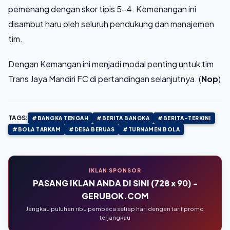
pemenang dengan skor tipis 5-4. Kemenangan ini
disambut haru oleh seluruh pendukung dan manajemen
tim.
Dengan Kemangan ini menjadi modal penting untuk tim
Trans Jaya Mandiri FC di pertandingan selanjutnya. (
Nop
)
TAGS:
#BANGKA TENGAH
#BERITA BANGKA
#BERITA-TERKINI
#BOLA TARKAM
#DESA BERUAS
#TURNAMEN BOLA
IKLAN SPONSOR
PASANG IKLAN ANDA DI SINI (728 x 90) -
GERUBOK.COM
Jangkau puluhan ribu pembaca setiap hari dengan tarif promo
terjangkau