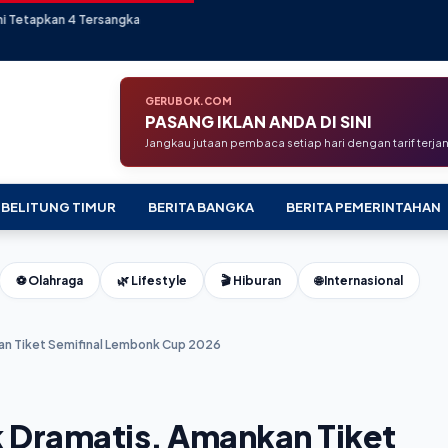
angka
GERUBOK.COM
PASANG IKLAN ANDA DI SINI
Jangkau jutaan pembaca setiap hari dengan tarif terj
 BELITUNG TIMUR
BERITA BANGKA
BERITA PEMERINTAHAN
⚽ Olahraga
🌿 Lifestyle
🎬 Hiburan
🌐 Internasional
an Tiket Semifinal Lembonk Cup 2026
 Dramatis, Amankan Tiket