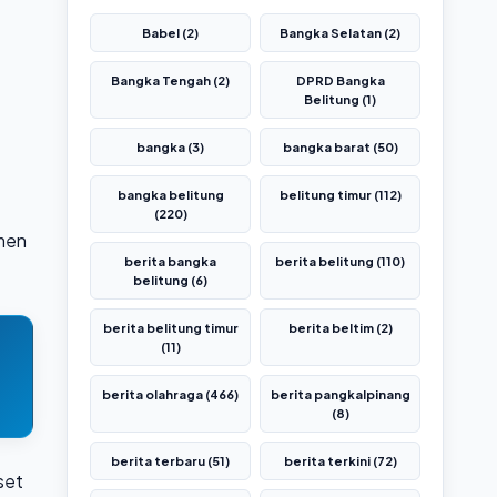
Babel (2)
Bangka Selatan (2)
Bangka Tengah (2)
DPRD Bangka
Belitung (1)
bangka (3)
bangka barat (50)
bangka belitung
belitung timur (112)
(220)
amen
berita bangka
berita belitung (110)
belitung (6)
berita belitung timur
berita beltim (2)
(11)
berita olahraga (466)
berita pangkalpinang
(8)
berita terbaru (51)
berita terkini (72)
set