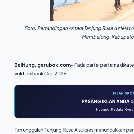
Foto: Pertandingan Antara Tanjung Rusa A Melawa
Membalong, Kabupaten 
Belitung, gerubok.com
- Pada partai pertama dikate
Voli Lembonk Cup 2026.
IKLAN SPO
PASANG IKLAN ANDA DI
Hubungi Redaksi Gerub
Tim unggulan Tanjung Rusa A sukses menundukkan perl