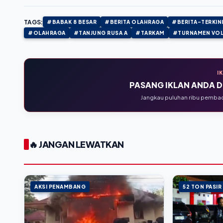
TAGS:
#BABAK 8 BESAR
#BERITA OLAHRAGA
#BERITA-TERKIN
#OLAHRAGA
#TANJUNG RUSA A
#TARKAM
#TURNAMEN VOL
I
PASANG IKLAN ANDA DI
Jangkau puluhan ribu pembaca
🔥 JANGAN LEWATKAN
AKSI PENAMBANG
52 TON PASIR