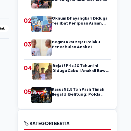
Amankan Pengedar, Sempat
Coba Melarikan Diri
Oknum Bhayangkari Diduga
02
Terlibat Penipuan Arisan,
Warga Belitung Ini Rugi
Link
Kisaran Rp90 Jutaan,
Puluhan Orang Diduga jadi
Begini Aksi Bejat Pelaku
03
Korban?
Pencabulan Anak di
Belitung, Mengancam
Korban dengan Kata-Kata
Kasar
Bejat! Pria 20 Tahun Ini
04
Diduga Cabuli Anak di Bawah
Umur, Kejadian di Belitung
Kasus 52,5 Ton Pasir Timah
05
Ilegal di Belitung: Polda
Babel Resmi Tetapkan 4
Tersangka
🏷️ KATEGORI BERITA