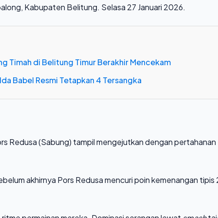
along, Kabupaten Belitung. Selasa 27 Januari 2026.
ng Timah di Belitung Timur Berakhir Mencekam
Polda Babel Resmi Tetapkan 4 Tersangka
 Pors Redusa (Sabung) tampil mengejutkan dengan pertahanan
sebelum akhirnya Pors Redusa mencuri poin kemenangan tipis
 ritme permainan mereka. Dominasi serangan lewat
smash
ta