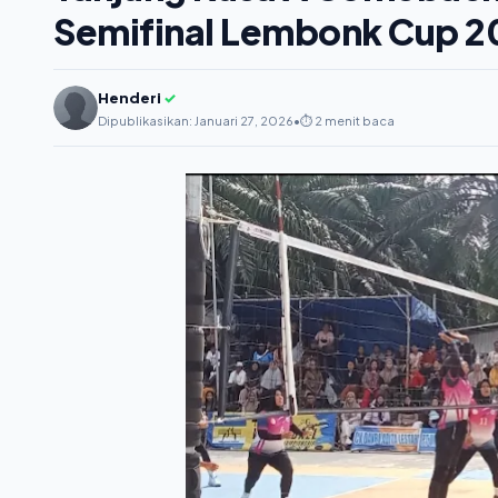
Semifinal Lembonk Cup 2
Henderi
✓
Dipublikasikan: Januari 27, 2026
•
⏱️ 2 menit baca