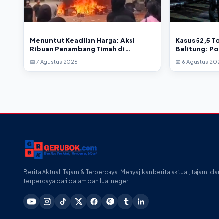
Menuntut Keadilan Harga: Aksi
Kasus 52,5 To
Ribuan Penambang Timah di
Belitung: Po
Belitung Timur Berakhir Mencekam
Tetapkan 4 
📅 7 Agustus 2026
📅 6 Agustus 20
Berita Aktual, Tajam & Terpercaya. Menyajikan berita aktual, tajam, da
terpercaya dari dalam dan luar negeri.