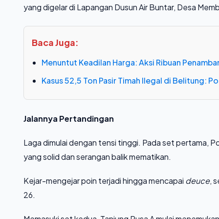
yang digelar di Lapangan Dusun Air Buntar, Desa Memb
Baca Juga:
Menuntut Keadilan Harga: Aksi Ribuan Penamba
Kasus 52,5 Ton Pasir Timah Ilegal di Belitung: 
​Jalannya Pertandingan
​Laga dimulai dengan tensi tinggi. Pada set pertama,
yang solid dan serangan balik mematikan.
Kejar-mengejar poin terjadi hingga mencapai
deuce
, 
26.
​Memasuki set kedua, Tanjung Rusa A mulai menemukan