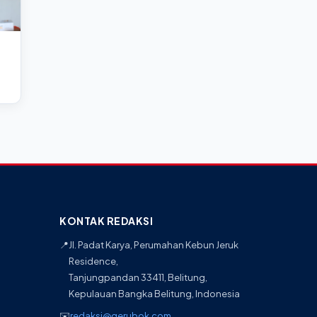
KONTAK REDAKSI
📍
Jl. Padat Karya, Perumahan Kebun Jeruk
Residence,
Tanjungpandan 33411, Belitung,
Kepulauan Bangka Belitung, Indonesia
✉️
redaksi@gerubok.com