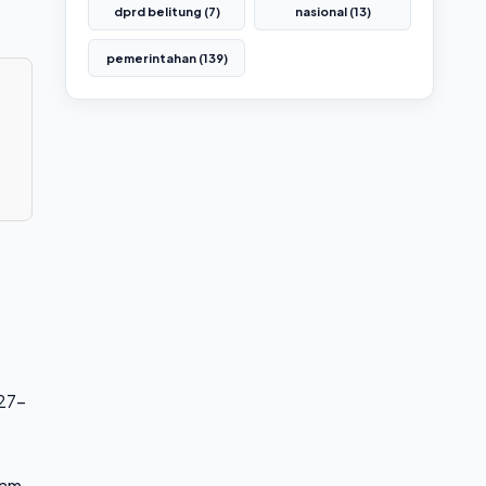
dprd belitung (7)
nasional (13)
pemerintahan (139)
 27-
jam