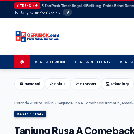
52,5 Ton Pasir Timah Ilegal di Belitung: Polda Babel Resmi Tetapkan 4 Ters
⚡ TRENDING
Tentang Kami
•
Kontak
•
Iklan
🌙
🏠
BERITA TERKINI
BERITA BELITUNG
BERITA
🏛️ Nasional
⚖️ Politik
📈 Ekonomi
💻 Teknologi
Beranda
›
Berita Terkini
›
Tanjung Rusa A Comeback Dramatis, Amank
BABAK 8 BESAR
Tanjung Rusa A Comeback