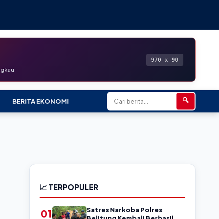
970 x 90
angkau
🔍
BERITA EKONOMI
📈 TERPOPULER
Satres Narkoba Polres
01
Belitung Kembali Berhasil