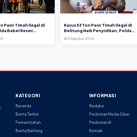
n Pasir Timah Ilegal di
Kasus 53 Ton Pasir Timah Ilegal di
lda Babel Resmi
Belitung Naik Penyidikan, Polda
Tersangka
Babel Imbau Publik Tak Beropini
26
📅 5 Agustus 2026
KATEGORI
INFORMASI
Beranda
Redaksi
n
Berita Terkini
Pedoman Media Siber
Pemerintahan
Pedoman AI
Berita Belitung
Kontak