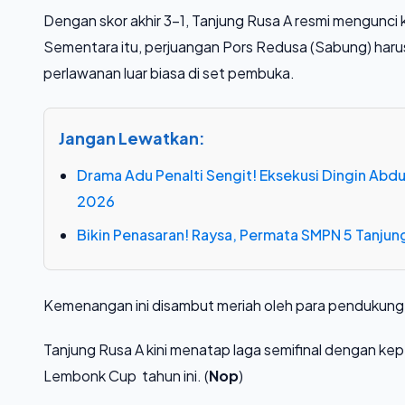
​Dengan skor akhir 3-1, Tanjung Rusa A resmi mengunc
Sementara itu, perjuangan Pors Redusa (Sabung) haru
perlawanan luar biasa di set pembuka.
Jangan Lewatkan:
Drama Adu Penalti Sengit! Eksekusi Dingin Ab
2026
Bikin Penasaran! Raysa, Permata SMPN 5 Tanjung
​Kemenangan ini disambut meriah oleh para pendukun
Tanjung Rusa A kini menatap laga semifinal dengan kepe
Lembonk Cup tahun ini. (
Nop
)