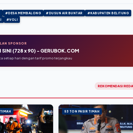
I
#DESA MEMBALONG
#DUSUN AIR BUNTAR
#KABUPATEN BELITUNG
I
#VOLI
KLAN SPONSOR
 SINI (728 x 90) - GERUBOK.COM
 setiap hari dengan tarif promo terjangkau
REKOMENDASI REDA
 TIMAH
53 TON PASIR TIMAH