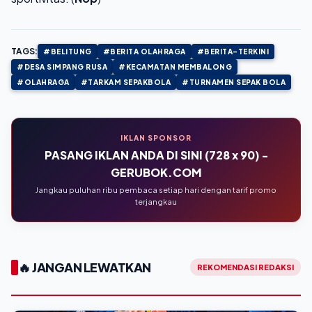
TAGS:
#BELITUNG
#BERITA OLAHRAGA
#BERITA-TERKINI
#DESA SIMPANG RUSA
#KECAMATAN MEMBALONG
#OLAHRAGA
#TARKAM SEPAKBOLA
#TURNAMEN SEPAK BOLA
IKLAN SPONSOR
PASANG IKLAN ANDA DI SINI (728 x 90) -
GERUBOK.COM
Jangkau puluhan ribu pembaca setiap hari dengan tarif promo
terjangkau
🔥 JANGAN LEWATKAN
REKOMENDASI REDAKSI