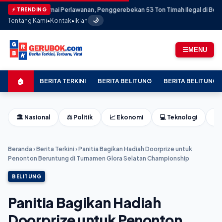
★ Diwarnai Perlawanan, Penggerebekan 53 Ton Timah Ilegal di Belitung Bera
⚡ TRENDING
Tentang Kami
•
Kontak
•
Iklan
🌙
☰
MENU
🏠
BERITA TERKINI
BERITA BELITUNG
BERITA BELITUNG 
🏛️ Nasional
⚖️ Politik
📈 Ekonomi
💻 Teknologi
⚽ 
Beranda
›
Berita Terkini
›
Panitia Bagikan Hadiah Doorprize untuk
Penonton Beruntung di Turnamen Glora Selatan Championship
BELITUNG
Panitia Bagikan Hadiah
Doorprize untuk Penonton