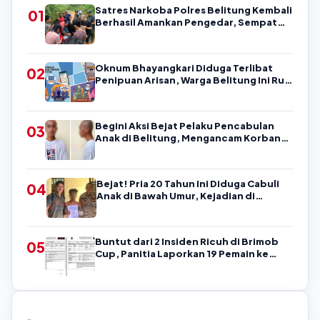
Satres Narkoba Polres Belitung Kembali
01
Berhasil Amankan Pengedar, Sempat
Coba Melarikan Diri
Oknum Bhayangkari Diduga Terlibat
02
Penipuan Arisan, Warga Belitung Ini Rugi
Kisaran Rp90 Jutaan, Puluhan Orang
Diduga jadi Korban?
Begini Aksi Bejat Pelaku Pencabulan
03
Anak di Belitung, Mengancam Korban
dengan Kata-Kata Kasar
Bejat! Pria 20 Tahun Ini Diduga Cabuli
04
Anak di Bawah Umur, Kejadian di
Belitung
Buntut dari 2 Insiden Ricuh di Brimob
05
Cup, Panitia Laporkan 19 Pemain ke
Askab PSSI Belitung!