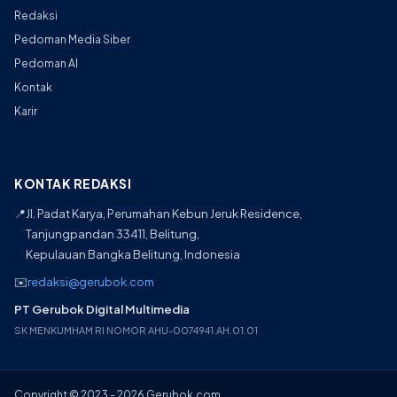
Redaksi
Pedoman Media Siber
Pedoman AI
Kontak
Karir
KONTAK REDAKSI
📍
Jl. Padat Karya, Perumahan Kebun Jeruk Residence,
Tanjungpandan 33411, Belitung,
Kepulauan Bangka Belitung, Indonesia
✉️
redaksi@gerubok.com
PT Gerubok Digital Multimedia
SK MENKUMHAM RI NOMOR AHU-0074941.AH.01.01
Copyright © 2023 - 2026 Gerubok.com