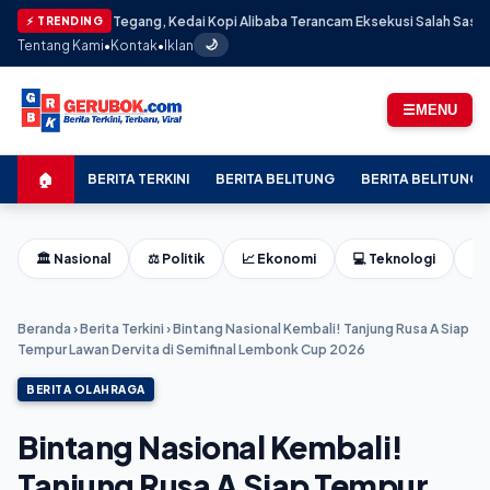
adak Tegang, Kedai Kopi Alibaba Terancam Eksekusi Salah Sasaran: Pemili
⚡ TRENDING
Tentang Kami
•
Kontak
•
Iklan
🌙
☰
MENU
🏠
BERITA TERKINI
BERITA BELITUNG
BERITA BELITUNG 
🏛️ Nasional
⚖️ Politik
📈 Ekonomi
💻 Teknologi
⚽ 
Beranda
›
Berita Terkini
›
Bintang Nasional Kembali! Tanjung Rusa A Siap
Tempur Lawan Dervita di Semifinal Lembonk Cup 2026
BERITA OLAHRAGA
Bintang Nasional Kembali!
Tanjung Rusa A Siap Tempur