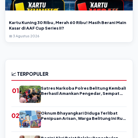
Kartu Kuning 30 Ribu, Merah 60 Ribu! Masih Berani Main
Kasar di AAF Cup Series II?
📅 3 Agustus 2026
📈 TERPOPULER
Satres Narkoba Polres Belitung Kembali
01
Berhasil Amankan Pengedar, Sempat
Coba Melarikan Diri
Oknum Bhayangkari Diduga Terlibat
02
Penipuan Arisan, Warga Belitung Ini Rugi
Kisaran Rp90 Jutaan, Puluhan Orang
Diduga jadi Korban?
Begini Aksi Bejat Pelaku Pencabulan