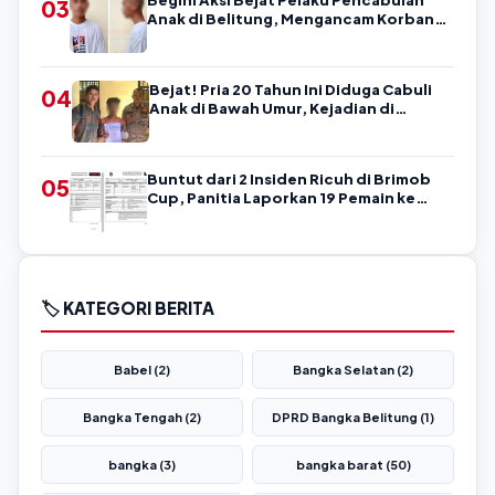
03
Anak di Belitung, Mengancam Korban
dengan Kata-Kata Kasar
Bejat! Pria 20 Tahun Ini Diduga Cabuli
04
Anak di Bawah Umur, Kejadian di
Belitung
Buntut dari 2 Insiden Ricuh di Brimob
05
Cup, Panitia Laporkan 19 Pemain ke
Askab PSSI Belitung!
🏷️ KATEGORI BERITA
Babel (2)
Bangka Selatan (2)
Bangka Tengah (2)
DPRD Bangka Belitung (1)
bangka (3)
bangka barat (50)