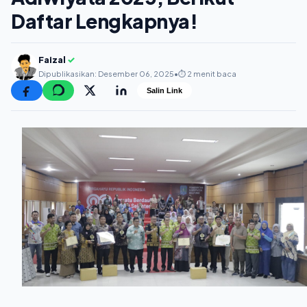
Daftar Lengkapnya!
Faizal
✓
Dipublikasikan: Desember 06, 2025
•
⏱️ 2 menit baca
Salin Link