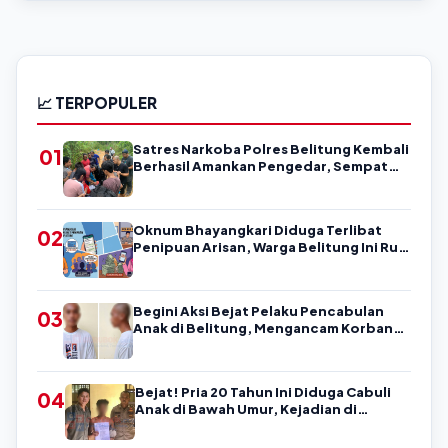
📈 TERPOPULER
Satres Narkoba Polres Belitung Kembali
01
Berhasil Amankan Pengedar, Sempat
Coba Melarikan Diri
Oknum Bhayangkari Diduga Terlibat
02
Penipuan Arisan, Warga Belitung Ini Rugi
Kisaran Rp90 Jutaan, Puluhan Orang
Diduga jadi Korban?
Begini Aksi Bejat Pelaku Pencabulan
03
Anak di Belitung, Mengancam Korban
dengan Kata-Kata Kasar
Bejat! Pria 20 Tahun Ini Diduga Cabuli
04
Anak di Bawah Umur, Kejadian di
Belitung