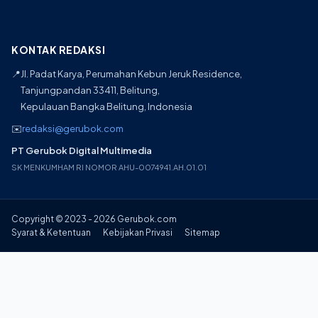
KONTAK REDAKSI
📍
Jl. Padat Karya, Perumahan Kebun Jeruk Residence,
Tanjungpandan 33411, Belitung,
Kepulauan Bangka Belitung, Indonesia
✉️
redaksi@gerubok.com
PT Gerubok Digital Multimedia
SK MENKUMHAM RI NOMOR AHU-0074941.AH.01.01
Copyright © 2023 - 2026 Gerubok.com
Syarat & Ketentuan
Kebijakan Privasi
Sitemap