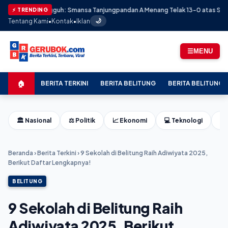
Masih Tangguh: Smansa Tanjungpandan A Menang Telak 13-0 atas Skaduta LB
⚡ TRENDING
Tentang Kami
•
Kontak
•
Iklan
🌙
☰
MENU
🏠
BERITA TERKINI
BERITA BELITUNG
BERITA BELITUNG 
🏛️ Nasional
⚖️ Politik
📈 Ekonomi
💻 Teknologi
⚽ 
Beranda
›
Berita Terkini
›
9 Sekolah di Belitung Raih Adiwiyata 2025,
Berikut Daftar Lengkapnya!
BELITUNG
9 Sekolah di Belitung Raih
Adiwiyata 2025, Berikut