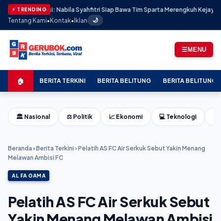
restasi: Nabila Syahfitri Siap Bawa Tim Sparta Merengkuh Kejayaan di AAF Cu
⚡ TRENDING
Tentang Kami
•
Kontak
•
Iklan
🌙
☰
MENU
🏠
BERITA TERKINI
BERITA BELITUNG
BERITA BELITUNG 
🏛️ Nasional
⚖️ Politik
📈 Ekonomi
💻 Teknologi
⚽ 
Beranda
›
Berita Terkini
›
Pelatih AS FC Air Serkuk Sebut Yakin Menang
Melawan Ambisi FC
AL FA GAMA
Pelatih AS FC Air Serkuk Sebut
Yakin Menang Melawan Ambisi