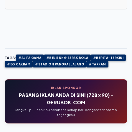
TAGS:
#AL FA GAMA
#BELITUNG SEPAK BOLA
#BERITA-TERKINI
#EO CAKRAM
#STADION PANGKALLALANG
#TARKAM
IKLAN SPONSOR
PASANG IKLAN ANDA DI SINI (728 x 90) -
GERUBOK.COM
Jangkau puluhan ribu pembaca setiap hari dengan tarif promo
terjangkau