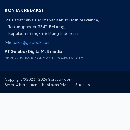
KONTAK REDAKSI
📍
Jl. Padat Karya, Perumahan Kebun Jeruk Residence,
Tanjungpandan 33411, Belitung,
Kepulauan Bangka Belitung, Indonesia
✉️
redaksi@gerubok.com
PT Gerubok Digital Multimedia
SK MENKUMHAM RI NOMOR AHU-0074941.AH.01.01
Copyright © 2023 - 2026 Gerubok.com
Syarat & Ketentuan
Kebijakan Privasi
Sitemap