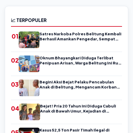
📈 TERPOPULER
Satres Narkoba Polres Belitung Kembali
01
Berhasil Amankan Pengedar, Sempat
Coba Melarikan Diri
Oknum Bhayangkari Diduga Terlibat
02
Penipuan Arisan, Warga Belitung Ini Rugi
Kisaran Rp90 Jutaan, Puluhan Orang
Diduga jadi Korban?
Begini Aksi Bejat Pelaku Pencabulan
03
Anak di Belitung, Mengancam Korban
dengan Kata-Kata Kasar
Bejat! Pria 20 Tahun Ini Diduga Cabuli
04
Anak di Bawah Umur, Kejadian di
Belitung
Kasus 52,5 Ton Pasir Timah Ilegal di
05