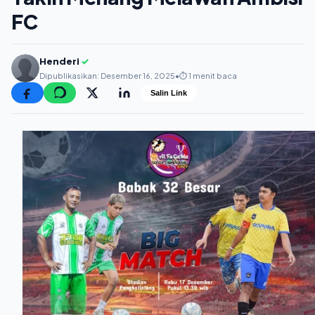
FC
Henderi
✓
Dipublikasikan: Desember 16, 2025
•
⏱️ 1 menit baca
Salin Link