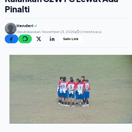
Pinalti
Henderi
✓
Dipublikasikan: November 23, 2025
•
⏱️ 2 menit baca
Salin Link