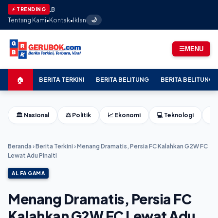
⚡ TRENDING
Tentang Kami
•
Kontak
•
Iklan
🌙
☰
MENU
🏠
BERITA TERKINI
BERITA BELITUNG
BERITA BELITUNG 
🏛️ Nasional
⚖️ Politik
📈 Ekonomi
💻 Teknologi
⚽ 
Beranda
›
Berita Terkini
›
Menang Dramatis, Persia FC Kalahkan G2W FC
Lewat Adu Pinalti
AL FA GAMA
Menang Dramatis, Persia FC
Kalahkan G2W FC Lewat Adu