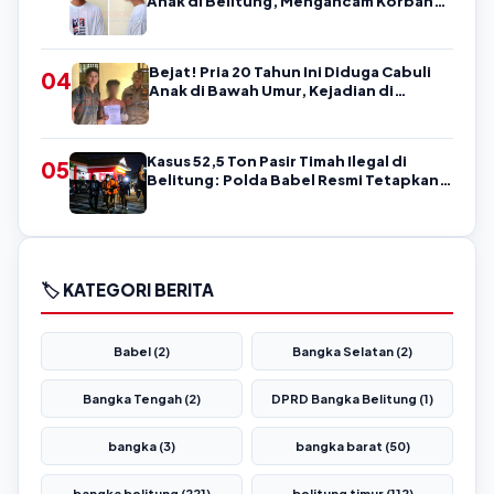
Anak di Belitung, Mengancam Korban
dengan Kata-Kata Kasar
Bejat! Pria 20 Tahun Ini Diduga Cabuli
04
Anak di Bawah Umur, Kejadian di
Belitung
Kasus 52,5 Ton Pasir Timah Ilegal di
05
Belitung: Polda Babel Resmi Tetapkan 4
Tersangka
🏷️ KATEGORI BERITA
Babel (2)
Bangka Selatan (2)
Bangka Tengah (2)
DPRD Bangka Belitung (1)
bangka (3)
bangka barat (50)
bangka belitung (221)
belitung timur (112)