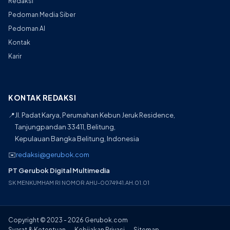
Redaksi
Pedoman Media Siber
Pedoman AI
Kontak
Karir
KONTAK REDAKSI
📍
Jl. Padat Karya, Perumahan Kebun Jeruk Residence,
Tanjungpandan 33411, Belitung,
Kepulauan Bangka Belitung, Indonesia
✉️
redaksi@gerubok.com
PT Gerubok Digital Multimedia
SK MENKUMHAM RI NOMOR AHU-0074941.AH.01.01
Copyright © 2023 - 2026 Gerubok.com
Syarat & Ketentuan
Kebijakan Privasi
Sitemap