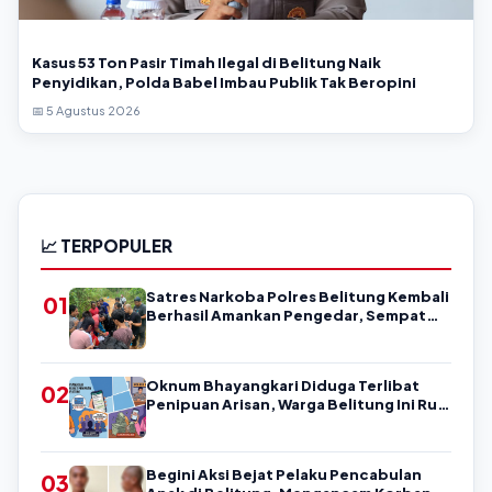
Kasus 53 Ton Pasir Timah Ilegal di Belitung Naik
Penyidikan, Polda Babel Imbau Publik Tak Beropini
📅 5 Agustus 2026
📈 TERPOPULER
Satres Narkoba Polres Belitung Kembali
01
Berhasil Amankan Pengedar, Sempat
Coba Melarikan Diri
Oknum Bhayangkari Diduga Terlibat
02
Penipuan Arisan, Warga Belitung Ini Rugi
Kisaran Rp90 Jutaan, Puluhan Orang
Diduga jadi Korban?
Begini Aksi Bejat Pelaku Pencabulan
03