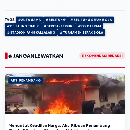
TAGS:
#AL FA GAMA
#BELITUNG
#BELITUNG SEPAK BOLA
#BELITUNG TIMUR
#BERITA-TERKINI
#EO CAKRAM
#STADION PANGKALLALANG
#TURNAMEN SEPAK BOLA
🔥 JANGAN LEWATKAN
REKOMENDASI REDAKSI
AKSI PENAMBANG
Menuntut Keadilan Harga: Aksi Ribuan Penambang