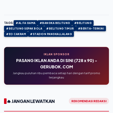
TAGS:
#AL FA GAMA
#BANGKA BELITUNG
#BELITUNG
#BELITUNG SEPAK BOLA
#BELITUNG TIMUR
#BERITA-TERKINI
#EO CAKRAM
#STADION PANGKALLALANG
IKLAN SPONSOR
PASANG IKLAN ANDA DI SINI (728 x 90) -
GERUBOK.COM
Jangkau puluhan ribu pembaca setiap hari dengan tarif promo
terjangkau
🔥 JANGAN LEWATKAN
REKOMENDASI REDAKSI