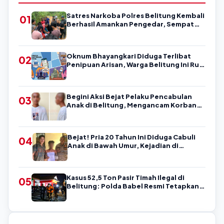
Satres Narkoba Polres Belitung Kembali
01
Berhasil Amankan Pengedar, Sempat
Coba Melarikan Diri
Oknum Bhayangkari Diduga Terlibat
02
Penipuan Arisan, Warga Belitung Ini Rugi
Kisaran Rp90 Jutaan, Puluhan Orang
Diduga jadi Korban?
Begini Aksi Bejat Pelaku Pencabulan
03
Anak di Belitung, Mengancam Korban
dengan Kata-Kata Kasar
Bejat! Pria 20 Tahun Ini Diduga Cabuli
04
Anak di Bawah Umur, Kejadian di
Belitung
Kasus 52,5 Ton Pasir Timah Ilegal di
05
Belitung: Polda Babel Resmi Tetapkan 4
Tersangka