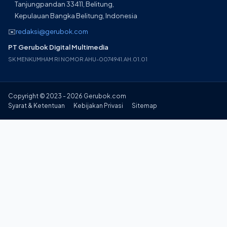
Tanjungpandan 33411, Belitung,
Kepulauan Bangka Belitung, Indonesia
✉️
redaksi@gerubok.com
PT Gerubok Digital Multimedia
SK MENKUMHAM RI NOMOR AHU-0074941.AH.01.01
Copyright © 2023 - 2026 Gerubok.com
Syarat & Ketentuan
Kebijakan Privasi
Sitemap