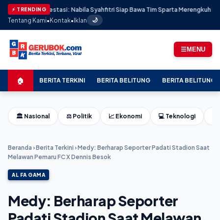
dan Prestasi: Nabila Syahfitri Siap Bawa Tim Sparta Merengkuh Kejayaan di AA
⚡ TRENDING
Tentang Kami
•
Kontak
•
Iklan
🌙
☰
MENU
🏠
BERITA TERKINI
BERITA BELITUNG
BERITA BELITUNG 
🏛️ Nasional
⚖️ Politik
📈 Ekonomi
💻 Teknologi
⚽ 
Beranda
›
Berita Terkini
›
Medy: Berharap Seporter Padati Stadion Saat
Melawan Pemaru FC X Dennis Besok
AL FA GAMA
Medy: Berharap Seporter
Padati Stadion Saat Melawan