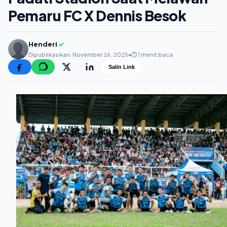
Pemaru FC X Dennis Besok
Henderi
✓
Dipublikasikan: November 26, 2025
•
⏱️ 1 menit baca
Salin Link