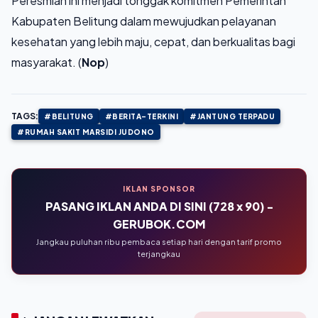
Peresmian ini menjadi tonggak komitmen Pemerintah
Kabupaten Belitung dalam mewujudkan pelayanan
kesehatan yang lebih maju, cepat, dan berkualitas bagi
masyarakat. (
Nop
)
TAGS:
#BELITUNG
#BERITA-TERKINI
#JANTUNG TERPADU
#RUMAH SAKIT MARSIDI JUDONO
IKLAN SPONSOR
PASANG IKLAN ANDA DI SINI (728 x 90) -
GERUBOK.COM
Jangkau puluhan ribu pembaca setiap hari dengan tarif promo
terjangkau