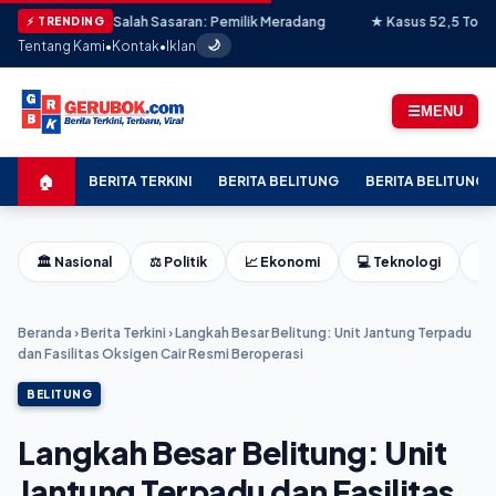
usi Salah Sasaran: Pemilik Meradang
★ Kasus 52,5 Ton Pasir Timah Il
⚡ TRENDING
Tentang Kami
•
Kontak
•
Iklan
🌙
☰
MENU
🏠
BERITA TERKINI
BERITA BELITUNG
BERITA BELITUNG 
🏛️ Nasional
⚖️ Politik
📈 Ekonomi
💻 Teknologi
⚽ 
Beranda
›
Berita Terkini
›
Langkah Besar Belitung: Unit Jantung Terpadu
dan Fasilitas Oksigen Cair Resmi Beroperasi
BELITUNG
Langkah Besar Belitung: Unit
Jantung Terpadu dan Fasilitas