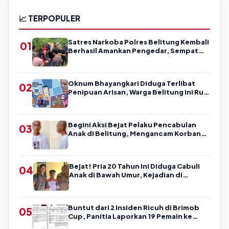
📈 TERPOPULER
Satres Narkoba Polres Belitung Kembali
01
Berhasil Amankan Pengedar, Sempat
Coba Melarikan Diri
Oknum Bhayangkari Diduga Terlibat
02
Penipuan Arisan, Warga Belitung Ini Rugi
Kisaran Rp90 Jutaan, Puluhan Orang
Diduga jadi Korban?
Begini Aksi Bejat Pelaku Pencabulan
03
Anak di Belitung, Mengancam Korban
dengan Kata-Kata Kasar
Bejat! Pria 20 Tahun Ini Diduga Cabuli
04
Anak di Bawah Umur, Kejadian di
Belitung
Buntut dari 2 Insiden Ricuh di Brimob
05
Cup, Panitia Laporkan 19 Pemain ke
Askab PSSI Belitung!