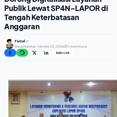
Publik Lewat SP4N-LAPOR di
Tengah Keterbatasan
Anggaran
Faizal
✓
Dipublikasikan: Oktober 23, 2025
•
⏱️ 2 menit baca
Salin Link