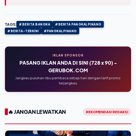
TAGS:
#BERITA BANGKA
#BERITA PANGKALPINANG
#BERITA-TERKINI
#PANGKALPINANG
IKLAN SPONSOR
PASANG IKLAN ANDA DI SINI (728 x 90) -
GERUBOK.COM
Jangkau puluhan ribu pembaca setiap hari dengan tarif promo
terjangkau
🔥 JANGAN LEWATKAN
REKOMENDASI REDAKSI