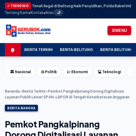
 Pasir Timah Ilegal di Belitung Naik Penyidikan, Polda Babel Imbau Publik Tak
⚡ TRENDING
Tentang Kami
•
Kontak
•
Iklan
🌙
☰
MENU
🏠
BERITA TERKINI
BERITA BELITUNG
BERITA BELITUNG 
🏛️ Nasional
⚖️ Politik
📈 Ekonomi
💻 Teknologi
⚽ 
Beranda
›
Berita Terkini
›
Pemkot Pangkalpinang Dorong Digitalisasi
Layanan Publik Lewat SP4N-LAPOR di Tengah Keterbatasan Anggaran
BERITA BANGKA
Pemkot Pangkalpinang
Dorong Digitalisasi Layanan