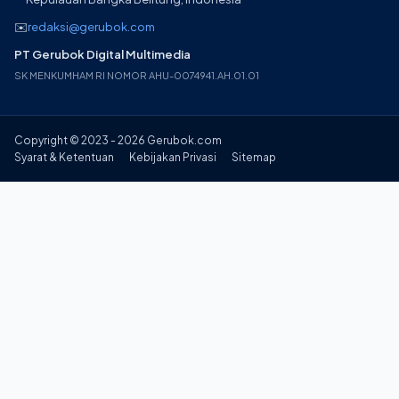
✉️
redaksi@gerubok.com
PT Gerubok Digital Multimedia
SK MENKUMHAM RI NOMOR AHU-0074941.AH.01.01
Copyright © 2023 - 2026 Gerubok.com
Syarat & Ketentuan
Kebijakan Privasi
Sitemap