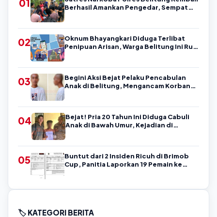
01
Berhasil Amankan Pengedar, Sempat
Coba Melarikan Diri
Oknum Bhayangkari Diduga Terlibat
02
Penipuan Arisan, Warga Belitung Ini Rugi
Kisaran Rp90 Jutaan, Puluhan Orang
Diduga jadi Korban?
Begini Aksi Bejat Pelaku Pencabulan
03
Anak di Belitung, Mengancam Korban
dengan Kata-Kata Kasar
Bejat! Pria 20 Tahun Ini Diduga Cabuli
04
Anak di Bawah Umur, Kejadian di
Belitung
Buntut dari 2 Insiden Ricuh di Brimob
05
Cup, Panitia Laporkan 19 Pemain ke
Askab PSSI Belitung!
🏷️ KATEGORI BERITA