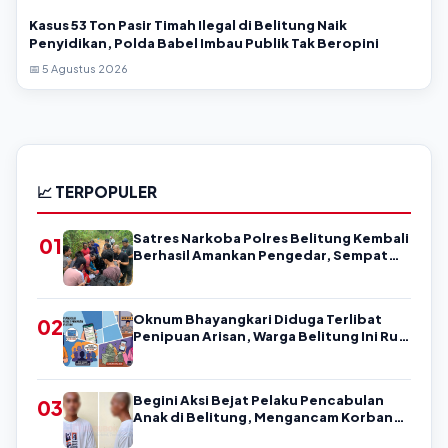
Kasus 53 Ton Pasir Timah Ilegal di Belitung Naik
Penyidikan, Polda Babel Imbau Publik Tak Beropini
📅 5 Agustus 2026
📈 TERPOPULER
Satres Narkoba Polres Belitung Kembali
01
Berhasil Amankan Pengedar, Sempat
Coba Melarikan Diri
Oknum Bhayangkari Diduga Terlibat
02
Penipuan Arisan, Warga Belitung Ini Rugi
Kisaran Rp90 Jutaan, Puluhan Orang
Diduga jadi Korban?
Begini Aksi Bejat Pelaku Pencabulan
03
Anak di Belitung, Mengancam Korban
dengan Kata-Kata Kasar