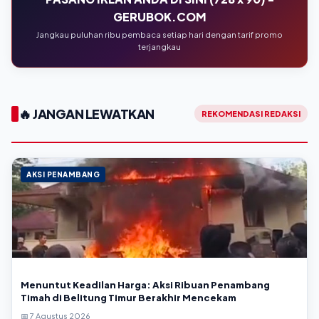
GERUBOK.COM
Jangkau puluhan ribu pembaca setiap hari dengan tarif promo
terjangkau
🔥 JANGAN LEWATKAN
REKOMENDASI REDAKSI
AKSI PENAMBANG
Menuntut Keadilan Harga: Aksi Ribuan Penambang
Timah di Belitung Timur Berakhir Mencekam
📅 7 Agustus 2026