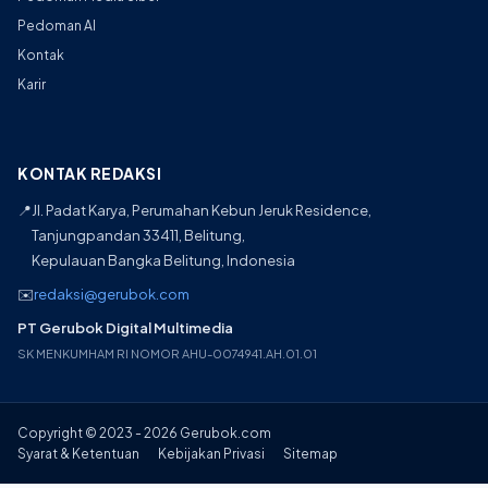
Pedoman AI
Kontak
Karir
KONTAK REDAKSI
📍
Jl. Padat Karya, Perumahan Kebun Jeruk Residence,
Tanjungpandan 33411, Belitung,
Kepulauan Bangka Belitung, Indonesia
✉️
redaksi@gerubok.com
PT Gerubok Digital Multimedia
SK MENKUMHAM RI NOMOR AHU-0074941.AH.01.01
Copyright © 2023 - 2026 Gerubok.com
Syarat & Ketentuan
Kebijakan Privasi
Sitemap