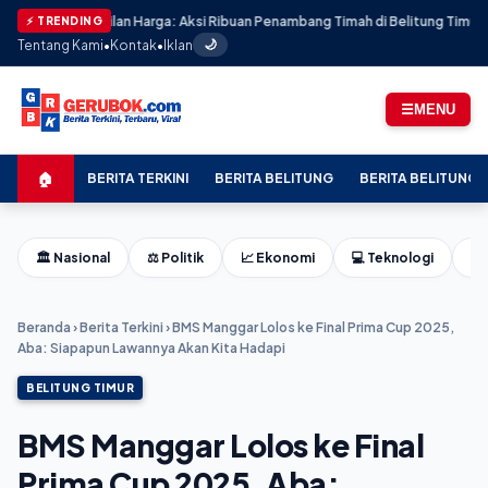
Keadilan Harga: Aksi Ribuan Penambang Timah di Belitung Timur Berakhir 
⚡ TRENDING
Tentang Kami
•
Kontak
•
Iklan
🌙
☰
MENU
🏠
BERITA TERKINI
BERITA BELITUNG
BERITA BELITUNG 
🏛️ Nasional
⚖️ Politik
📈 Ekonomi
💻 Teknologi
⚽ 
Beranda
›
Berita Terkini
›
BMS Manggar Lolos ke Final Prima Cup 2025,
Aba: Siapapun Lawannya Akan Kita Hadapi
BELITUNG TIMUR
BMS Manggar Lolos ke Final
Prima Cup 2025, Aba: