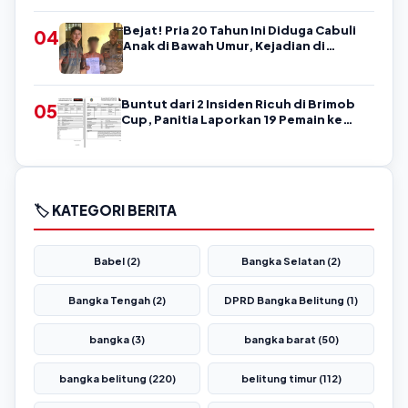
Bejat! Pria 20 Tahun Ini Diduga Cabuli
04
Anak di Bawah Umur, Kejadian di
Belitung
Buntut dari 2 Insiden Ricuh di Brimob
05
Cup, Panitia Laporkan 19 Pemain ke
Askab PSSI Belitung!
🏷️ KATEGORI BERITA
Babel (2)
Bangka Selatan (2)
Bangka Tengah (2)
DPRD Bangka Belitung (1)
bangka (3)
bangka barat (50)
bangka belitung (220)
belitung timur (112)