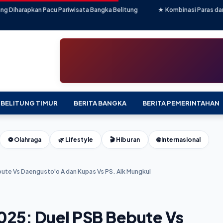
 Pariwisata Bangka Belitung
★ Kombinasi Paras dan Prestasi: Nabila Sy
 BELITUNG TIMUR
BERITA BANGKA
BERITA PEMERINTAHAN
⚽ Olahraga
🌿 Lifestyle
🎬 Hiburan
🌐 Internasional
ute Vs Daengusto'o A dan Kupas Vs PS. Aik Mungkui
025: Duel PSB Bebute Vs