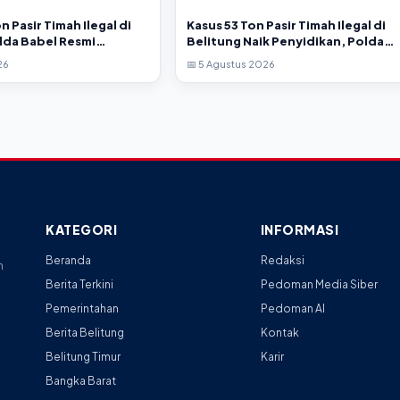
n Pasir Timah Ilegal di
Kasus 53 Ton Pasir Timah Ilegal di
lda Babel Resmi
Belitung Naik Penyidikan, Polda
Tersangka
Babel Imbau Publik Tak Beropini
26
📅 5 Agustus 2026
KATEGORI
INFORMASI
Beranda
Redaksi
n
Berita Terkini
Pedoman Media Siber
Pemerintahan
Pedoman AI
Berita Belitung
Kontak
Belitung Timur
Karir
Bangka Barat