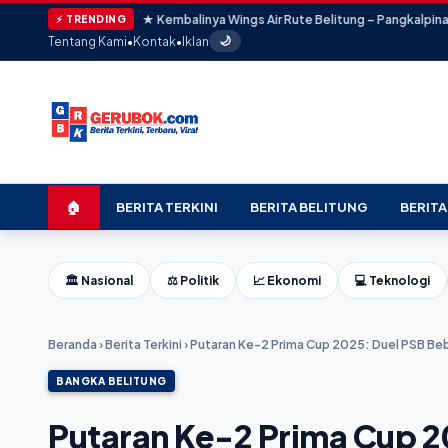
★ Kembalinya Wings Air Rute Belitung – Pangkalpinang Diharapkan Pacu
⚡ TRENDING
Tentang Kami
•
Kontak
•
Iklan
🌙
🏠
BERITA TERKINI
BERITA BELITUNG
BERITA
🏛️ Nasional
⚖️ Politik
📈 Ekonomi
💻 Teknologi
Beranda
›
Berita Terkini
›
Putaran Ke-2 Prima Cup 2025: Duel PSB Beb
BANGKA BELITUNG
Putaran Ke-2 Prima Cup 2