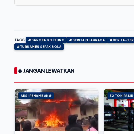
TAGS:
#BANGKA BELITUNG
#BERITA OLAHRAGA
#BERITA-TER
#TURNAMEN SEPAK BOLA
🔥 JANGAN LEWATKAN
AKSI PENAMBANG
52 TON PASIR