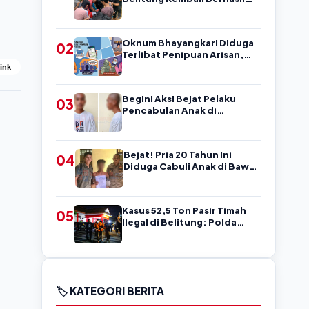
Amankan Pengedar, Sempat
Coba Melarikan Diri
Oknum Bhayangkari Diduga
02
Terlibat Penipuan Arisan,
Warga Belitung Ini Rugi
Link
Kisaran Rp90 Jutaan,
Puluhan Orang Diduga jadi
Begini Aksi Bejat Pelaku
03
Korban?
Pencabulan Anak di
Belitung, Mengancam
Korban dengan Kata-Kata
Kasar
Bejat! Pria 20 Tahun Ini
04
Diduga Cabuli Anak di Bawah
Umur, Kejadian di Belitung
Kasus 52,5 Ton Pasir Timah
05
Ilegal di Belitung: Polda
Babel Resmi Tetapkan 4
Tersangka
🏷️ KATEGORI BERITA