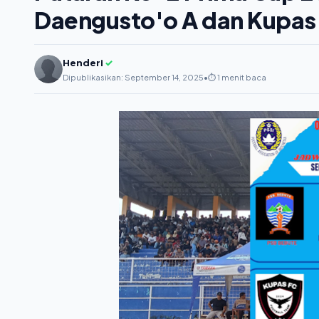
Daengusto'o A dan Kupas 
Henderi
✓
Dipublikasikan: September 14, 2025
•
⏱️ 1 menit baca