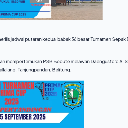
merilis jadwal putaran kedua babak 36 besar Turnamen Sepak 
akan mempertemukan PSB Bebute melawan Daengusto'o A. S
allalang, Tanjungpandan, Belitung.