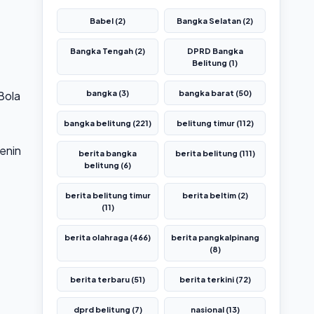
Babel (2)
Bangka Selatan (2)
Bangka Tengah (2)
DPRD Bangka
Belitung (1)
Bola
bangka (3)
bangka barat (50)
bangka belitung (221)
belitung timur (112)
enin
berita bangka
berita belitung (111)
belitung (6)
berita belitung timur
berita beltim (2)
(11)
berita olahraga (466)
berita pangkalpinang
(8)
berita terbaru (51)
berita terkini (72)
dprd belitung (7)
nasional (13)