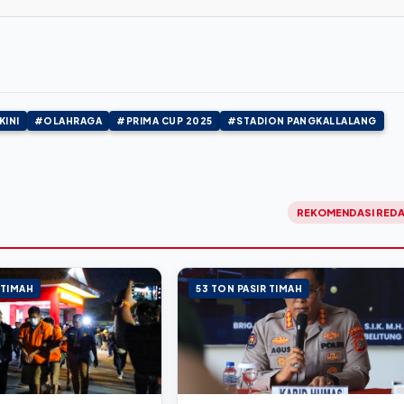
KINI
#OLAHRAGA
#PRIMA CUP 2025
#STADION PANGKALLALANG
REKOMENDASI REDA
 TIMAH
53 TON PASIR TIMAH