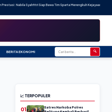
ahfitri Siap Bawa Tim Sparta Merengkuh Kejayaan di AAF Cup Series II
🔍
BERITA EKONOMI
📈 TERPOPULER
Satres Narkoba Polres
01
Belitung Kembali Berhasil