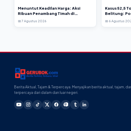
Menuntut Keadilan Harga: Aksi
Kasus 52,5 To
Ribuan Penambang Timah di
Belitung: Po
Belitung Timur Berakhir Mencekam
Tetapkan 4 
📅 7 Agustus 2026
📅 6 Agustus 20
Berita Aktual, Tajam & Terpercaya. Menyajikan berita aktual, tajam, da
terpercaya dari dalam dan luar negeri.