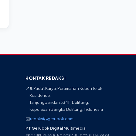
KONTAK REDAKSI
📍
Jl. Padat Karya, Perumahan Kebun Jeruk
Residence,
Tanjungpandan 33411, Belitung,
Kepulauan Bangka Belitung, Indonesia
✉️
redaksi@gerubok.com
PT Gerubok Digital Multimedia
SK MENKUMHAM RI NOMOR AHU-0074941.AH.01.01