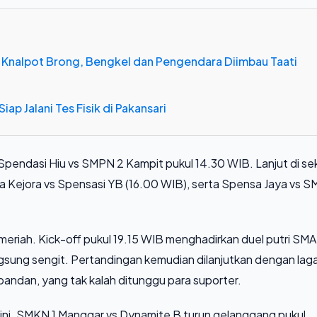
 Knalpot Brong, Bengkel dan Pengendara Diimbau Taati
iap Jalani Tes Fisik di Pakansari
Spendasi Hiu vs SMPN 2 Kampit pukul 14.30 WIB. Lanjut di se
sa Kejora vs Spensasi YB (16.00 WIB), serta Spensa Jaya vs 
eriah. Kick-off pukul 19.15 WIB menghadirkan duel putri SM
ngsung sengit. Pertandingan kemudian dilanjutkan dengan lag
ndan, yang tak kalah ditunggu para suporter.
am ini. SMKN 1 Manggar vs Dynamite B turun gelanggang pukul