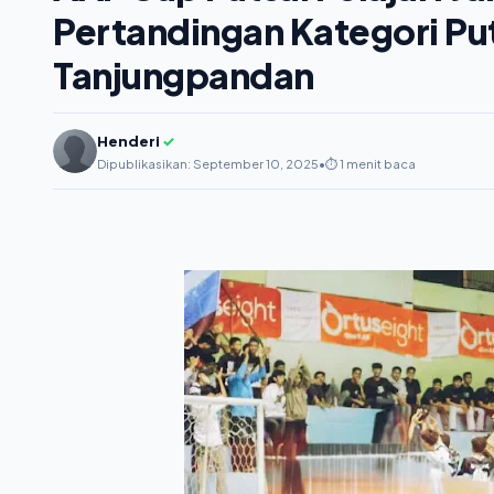
Pertandingan Kategori Pu
Tanjungpandan
Henderi
✓
Dipublikasikan: September 10, 2025
•
⏱️ 1 menit baca