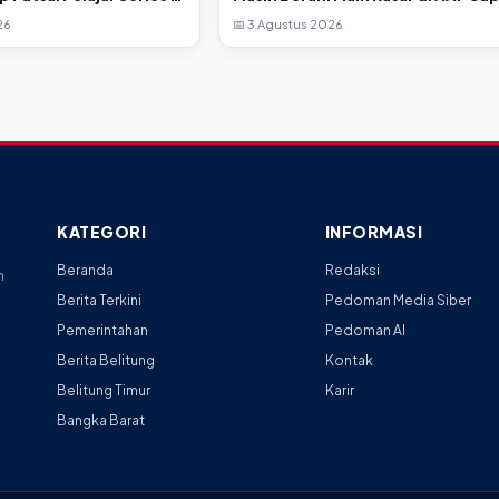
Series II?
26
📅 3 Agustus 2026
KATEGORI
INFORMASI
Beranda
Redaksi
n
Berita Terkini
Pedoman Media Siber
Pemerintahan
Pedoman AI
Berita Belitung
Kontak
Belitung Timur
Karir
Bangka Barat