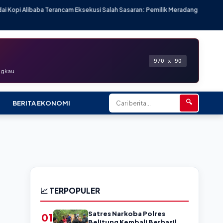
cam Eksekusi Salah Sasaran: Pemilik Meradang
★ Kasus 52,5 Ton Pasir
970 x 90
angkau
🔍
BERITA EKONOMI
📈 TERPOPULER
Satres Narkoba Polres
01
Belitung Kembali Berhasil