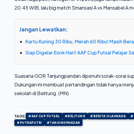
20.45 WIB, lalu big match Smansasi A vs Mansabel A m
Jangan Lewatkan:
Kartu Kuning 30 Ribu, Merah 60 Ribu! Masih Beran
Siap Digelar Esok Hari! AAF Cup Futsal Pelajar 
Suasana GOR Tanjungpandan dipenuhi sorak-sorai supo
Dukungan ini membuat pertandingan tidak hanya menjad
sekolah di Belitung. (MN)
TAGS:
#AAF CUP FUTSAL
#BELITUNG
#BERITA OLAHRAGA
#
#PUTRAPUTRI
#TANJUNGPANDAN