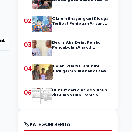
Amankan Pengedar, Sempat
Coba Melarikan Diri
Oknum Bhayangkari Diduga
02
Terlibat Penipuan Arisan,
Warga Belitung Ini Rugi
Kisaran Rp90 Jutaan,
Puluhan Orang Diduga jadi
Link
Begini Aksi Bejat Pelaku
03
Korban?
Pencabulan Anak di
Belitung, Mengancam
Korban dengan Kata-Kata
Kasar
Bejat! Pria 20 Tahun Ini
04
Diduga Cabuli Anak di Bawah
Umur, Kejadian di Belitung
Buntut dari 2 Insiden Ricuh
05
di Brimob Cup, Panitia
Laporkan 19 Pemain ke Askab
PSSI Belitung!
🏷️ KATEGORI BERITA