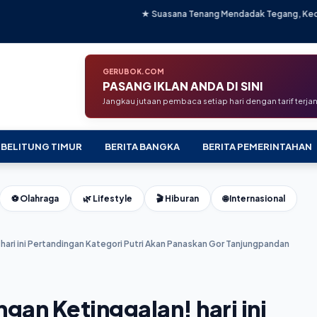
★ Suasana Tenang Mendadak Tegang, Kedai Kopi Alibaba Teran
GERUBOK.COM
PASANG IKLAN ANDA DI SINI
Jangkau jutaan pembaca setiap hari dengan tarif terj
 BELITUNG TIMUR
BERITA BANGKA
BERITA PEMERINTAHAN
⚽ Olahraga
🌿 Lifestyle
🎬 Hiburan
🌐 Internasional
 hari ini Pertandingan Kategori Putri Akan Panaskan Gor Tanjungpandan
ngan Ketinggalan! hari ini