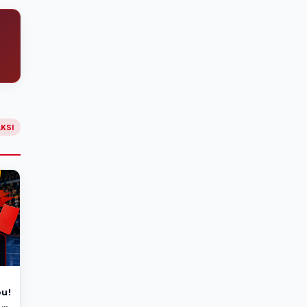
KSI
bu!
p