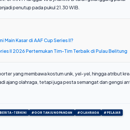
enjadi penutup pada pukul 21.30 WIB.
i Main Kasar di AAF Cup Series II?
Series II 2026 Pertemukan Tim-Tim Terbaik di Pulau Belitung
rter yang membawa kostum unik, yel-yel, hingga atribut krea
i ajang olahraga, tetapi juga pesta semangat dan gengsi an
BERITA-TERKINI
#GOR TANJUNGPANDAN
#OLAHRAGA
#PELAJAR