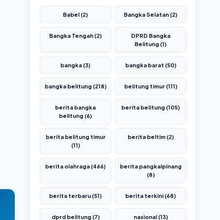
Babel (2)
Bangka Selatan (2)
Bangka Tengah (2)
DPRD Bangka
Belitung (1)
bangka (3)
bangka barat (50)
bangka belitung (218)
belitung timur (111)
berita bangka
berita belitung (105)
belitung (6)
berita belitung timur
berita beltim (2)
(11)
berita olahraga (466)
berita pangkalpinang
(8)
berita terbaru (51)
berita terkini (68)
dprd belitung (7)
nasional (13)