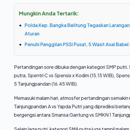
Mungkin Anda Tertarik:
Polda Kep. Bangka Belitung Tegaskan Larangan
Aturan
Penuhi Panggilan PSSI Pusat, 5 Wasit Asal Babel S
Pertandingan sore dibuka dengan kategori SMP putri, 
putra, Spentri C vs Spensix x Kodim (15.15 WIB), Spen
5 Tanjungpandan (16.45 WIB).
Memasuki malam hari, atmosfer pertandingan semakin m
Tanjungpandan A vs Yapda Putri yang diprediksi berla
bergengsi antara Smansa Gantung vs SMKN 1 Tanjungpa
Selain laga putri, kategori SMA putra juga tampil mal