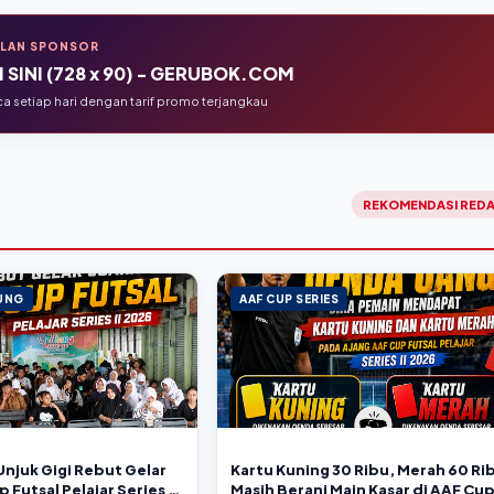
KLAN SPONSOR
 SINI (728 x 90) - GERUBOK.COM
 setiap hari dengan tarif promo terjangkau
REKOMENDASI REDA
TUNG
AAF CUP SERIES
 Unjuk Gigi Rebut Gelar
Kartu Kuning 30 Ribu, Merah 60 Ri
 Futsal Pelajar Series II
Masih Berani Main Kasar di AAF Cu