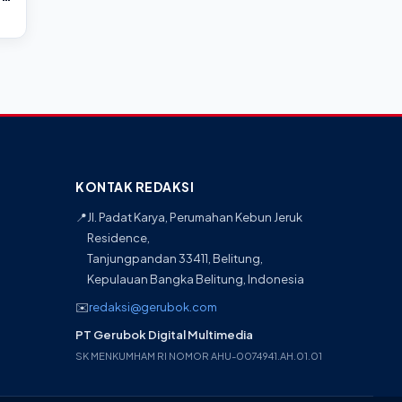
KONTAK REDAKSI
📍
Jl. Padat Karya, Perumahan Kebun Jeruk
Residence,
Tanjungpandan 33411, Belitung,
Kepulauan Bangka Belitung, Indonesia
✉️
redaksi@gerubok.com
PT Gerubok Digital Multimedia
SK MENKUMHAM RI NOMOR AHU-0074941.AH.01.01