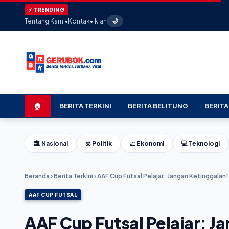
⚡ TRENDING
Tentang Kami
•
Kontak
•
Iklan
🌙
🏠
BERITA TERKINI
BERITA BELITUNG
BERITA
🏛️ Nasional
⚖️ Politik
📈 Ekonomi
💻 Teknologi
Beranda
›
Berita Terkini
›
AAF Cup Futsal Pelajar: Jangan Ketinggalan!
AAF CUP FUTSAL
AAF Cup Futsal Pelajar: Ja