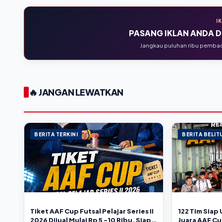
I
PASANG IKLAN ANDA DI
Jangkau puluhan ribu pembaca
🔥 JANGAN LEWATKAN
BERITA TERKINI
BERITA BELI
Tiket AAF Cup Futsal Pelajar Series II
122 Tim Siap
2026 Dijual Mulai Rp 5 -10 Ribu, Siap
Juara AAF Cup