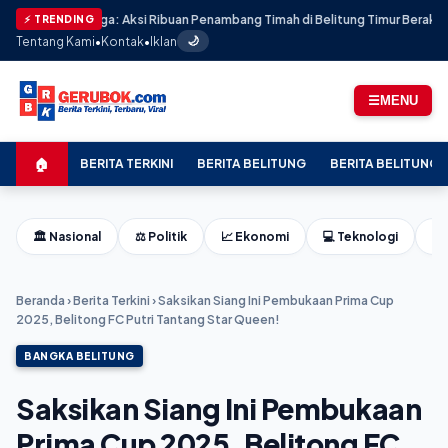
an Harga: Aksi Ribuan Penambang Timah di Belitung Timur Berakhir Mencek
⚡ TRENDING
Tentang Kami
•
Kontak
•
Iklan
🌙
☰
MENU
🏠
BERITA TERKINI
BERITA BELITUNG
BERITA BELITUNG 
🏛️ Nasional
⚖️ Politik
📈 Ekonomi
💻 Teknologi
⚽ 
Beranda
›
Berita Terkini
›
Saksikan Siang Ini Pembukaan Prima Cup
2025, Belitong FC Putri Tantang Star Queen!
BANGKA BELITUNG
Saksikan Siang Ini Pembukaan
Prima Cup 2025, Belitong FC