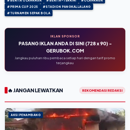
#BERITA OLAHRAGA
#BERITA-TERKINI
#OLAHRAGA
#PRIMA CUP 2025
#STADION PANGKALLALANG
#TURNAMEN SEPAK BOLA
IKLAN SPONSOR
PASANG IKLAN ANDA DI SINI (728 x 90) -
GERUBOK.COM
Jangkau puluhan ribu pembaca setiap hari dengan tarif promo
terjangkau
🔥 JANGAN LEWATKAN
REKOMENDASI REDAKSI
AKSI PENAMBANG