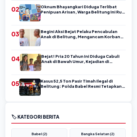
Oknum Bhayangkari Diduga Terlibat
02
Penipuan Arisan, Warga Belitung Ini Rugi
Kisaran Rp90 Jutaan, Puluhan Orang
Diduga jadi Korban?
Begini Aksi Bejat Pelaku Pencabulan
03
Anak di Belitung, Mengancam Korban
dengan Kata-Kata Kasar
Bejat! Pria 20 Tahun Ini Diduga Cabuli
04
Anak di Bawah Umur, Kejadian di
Belitung
Kasus 52,5 Ton Pasir Timah Ilegal di
05
Belitung: Polda Babel Resmi Tetapkan 4
Tersangka
🏷️ KATEGORI BERITA
Babel (2)
Bangka Selatan (2)