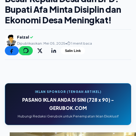
Bupati Afa Minta Disiplin dan
Ekonomi Desa Meningkat!
Faizal
✓
Dipublikasikan: Mei 05, 2025
•
⏱️ 1 menit baca
Salin Link
IKLAN SPONSOR (TENGAH ARTIKEL)
PASANG IKLAN ANDA DI SINI (728 x 90) -
GERUBOK.COM
Hubungi Redaksi Gerubok untuk Penempatan Iklan Eksklusif