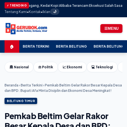
ak Tegang, Kedai Kopi Alibaba Terancam Eksekusi Salah Sasaran: Pemilik 
⚡ TRENDING
Tentang Kami
•
Kontak
•
Iklan
🌙
☰
MENU
🏠
BERITA TERKINI
BERITA BELITUNG
BERITA BELITUNG 
🏛️ Nasional
⚖️ Politik
📈 Ekonomi
💻 Teknologi
⚽ 
Beranda
›
Berita Terkini
›
Pemkab Beltim Gelar Rakor Besar Kepala Desa
dan BPD: Bupati Afa Minta Disiplin dan Ekonomi Desa Meningkat!
BELITUNG TIMUR
Pemkab Beltim Gelar Rakor
Besar Kepala Desa dan BPD: