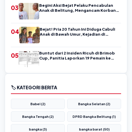
Begini Aksi Bejat Pelaku Pencabulan
03
Anak di Belitung, Mengancam Korban
dengan Kata-Kata Kasar
Bejat! Pria 20 Tahun Ini Diduga Cabuli
04
Anak di Bawah Umur, Kejadian di
Belitung
Buntut dari 2 Insiden Ricuh di Brimob
05
Cup, Panitia Laporkan 19 Pemain ke
Askab PSSI Belitung!
🏷️ KATEGORI BERITA
Babel (2)
Bangka Selatan (2)
Bangka Tengah (2)
DPRD Bangka Belitung (1)
bangka (3)
bangka barat (50)