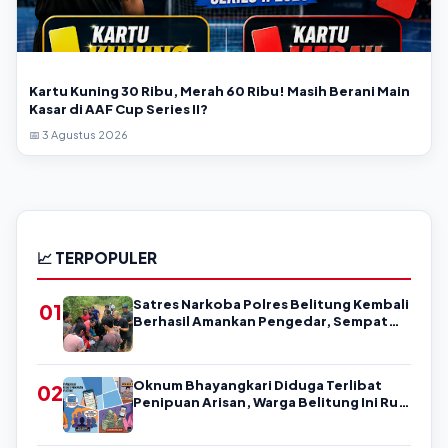
Kartu Kuning 30 Ribu, Merah 60 Ribu! Masih Berani Main
Kasar di AAF Cup Series II?
📅 3 Agustus 2026
📈 TERPOPULER
Satres Narkoba Polres Belitung Kembali
01
Berhasil Amankan Pengedar, Sempat
Coba Melarikan Diri
Oknum Bhayangkari Diduga Terlibat
02
Penipuan Arisan, Warga Belitung Ini Rugi
Kisaran Rp90 Jutaan, Puluhan Orang
Diduga jadi Korban?