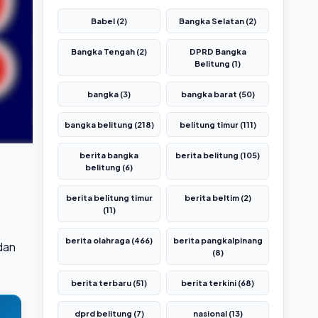
Babel (2)
Bangka Selatan (2)
Bangka Tengah (2)
DPRD Bangka
Belitung (1)
bangka (3)
bangka barat (50)
bangka belitung (218)
belitung timur (111)
berita bangka
berita belitung (105)
belitung (6)
berita belitung timur
berita beltim (2)
(11)
berita olahraga (466)
berita pangkalpinang
dan
(8)
berita terbaru (51)
berita terkini (68)
dprd belitung (7)
nasional (13)