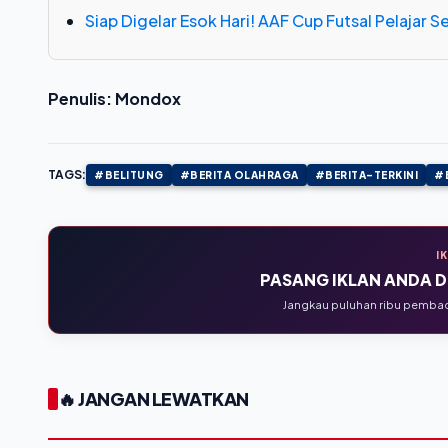
Siap Digelar Esok Hari! AAF Cup Futsal Pelajar 
Penulis: Mondox
TAGS:
#BELITUNG
#BERITA OLAHRAGA
#BERITA-TERKINI
#
I
PASANG IKLAN ANDA DI
Jangkau puluhan ribu pembaca
🔥 JANGAN LEWATKAN