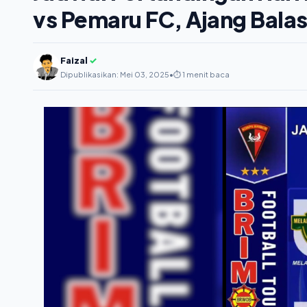
vs Pemaru FC, Ajang Bala
Faizal
✓
Dipublikasikan: Mei 03, 2025
•
⏱️ 1 menit baca