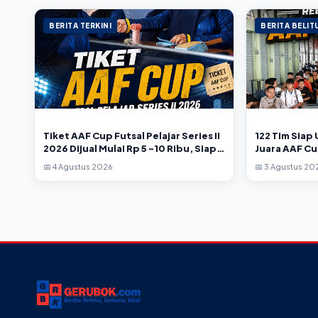
BERITA TERKINI
BERITA BELI
Tiket AAF Cup Futsal Pelajar Series II
122 Tim Siap
2026 Dijual Mulai Rp 5 -10 Ribu, Siap
Juara AAF Cup
Guncang GOR Tanjungpandan
2026
📅 4 Agustus 2026
📅 3 Agustus 20