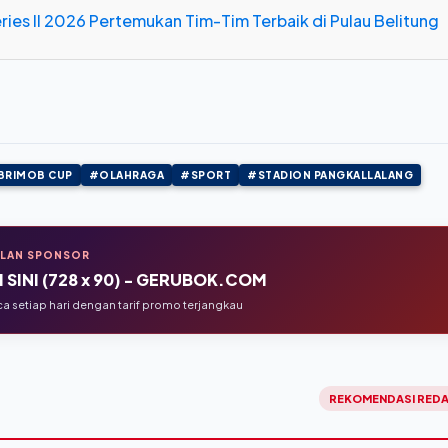
Series II 2026 Pertemukan Tim-Tim Terbaik di Pulau Belitung
BRIMOB CUP
#OLAHRAGA
#SPORT
#STADION PANGKALLALANG
KLAN SPONSOR
 SINI (728 x 90) - GERUBOK.COM
 setiap hari dengan tarif promo terjangkau
REKOMENDASI REDA