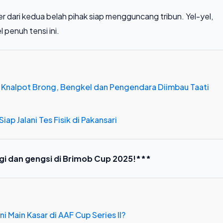
 dari kedua belah pihak siap mengguncang tribun. Yel-yel,
 penuh tensi ini.
 Knalpot Brong, Bengkel dan Pengendara Diimbau Taati
iap Jalani Tes Fisik di Pakansari
gi dan gengsi di Brimob Cup 2025!***
i Main Kasar di AAF Cup Series II?