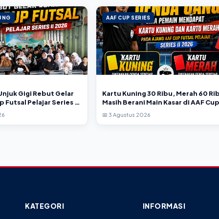
TUNG
AAF CUP SERIES
 Unjuk Gigi Rebut Gelar
Kartu Kuning 30 Ribu, Merah 60 Ri
 Futsal Pelajar Series II
Masih Berani Main Kasar di AAF Cu
Series II?
26
📅 3 Agustus 2026
KATEGORI
INFORMASI