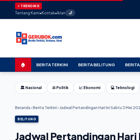
★
⚡ TRENDING
Tentang Kami
•
Kontak
•
Iklan
🌙
🏠
BERITA TERKINI
BERITA BELITUNG
BERITA
🏛️ Nasional
⚖️ Politik
📈 Ekonomi
💻 Teknologi
Beranda
›
Berita Terkini
›
Jadwal Pertandingan Hari Ini Sabtu 3 Mei 2
BELITUNG
Jadwal Pertandingan Hari 