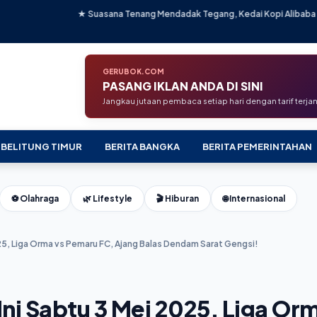
 Suasana Tenang Mendadak Tegang, Kedai Kopi Alibaba Terancam Eksekusi S
GERUBOK.COM
PASANG IKLAN ANDA DI SINI
Jangkau jutaan pembaca setiap hari dengan tarif terj
 BELITUNG TIMUR
BERITA BANGKA
BERITA PEMERINTAHAN
⚽ Olahraga
🌿 Lifestyle
🎬 Hiburan
🌐 Internasional
025, Liga Orma vs Pemaru FC, Ajang Balas Dendam Sarat Gengsi!
Ini Sabtu 3 Mei 2025, Liga Or