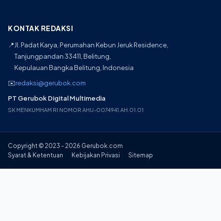
KONTAK REDAKSI
📍
Jl. Padat Karya, Perumahan Kebun Jeruk Residence,
Tanjungpandan 33411, Belitung,
Kepulauan Bangka Belitung, Indonesia
✉️
redaksi@gerubok.com
PT Gerubok Digital Multimedia
SK MENKUMHAM RI NOMOR AHU-0074941.AH.01.01
Copyright © 2023 - 2026 Gerubok.com
Syarat & Ketentuan
Kebijakan Privasi
Sitemap