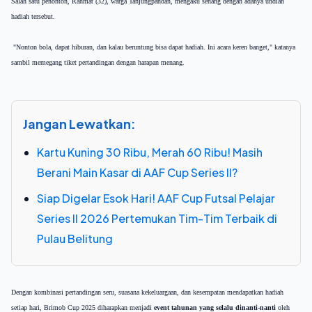
Salah satu penonton, Rahmat (32), warga Tanjungpandan, mengaku senang dengan adanya undian
hadiah tersebut.
"Nonton bola, dapat hiburan, dan kalau beruntung bisa dapat hadiah. Ini acara keren banget," katanya
sambil memegang tiket pertandingan dengan harapan menang.
Jangan Lewatkan:
Kartu Kuning 30 Ribu, Merah 60 Ribu! Masih
Berani Main Kasar di AAF Cup Series II?
Siap Digelar Esok Hari! AAF Cup Futsal Pelajar
Series II 2026 Pertemukan Tim-Tim Terbaik di
Pulau Belitung
Dengan kombinasi pertandingan seru, suasana kekeluargaan, dan kesempatan mendapatkan hadiah
setiap hari, Brimob Cup 2025 diharapkan menjadi
event tahunan yang selalu dinanti-nanti
oleh