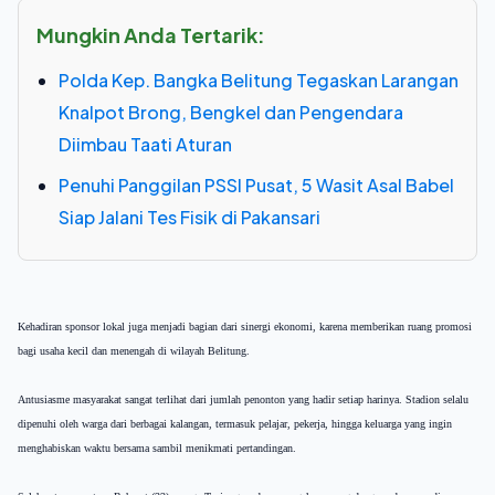
Mungkin Anda Tertarik:
Polda Kep. Bangka Belitung Tegaskan Larangan
Knalpot Brong, Bengkel dan Pengendara
Diimbau Taati Aturan
Penuhi Panggilan PSSI Pusat, 5 Wasit Asal Babel
Siap Jalani Tes Fisik di Pakansari
Kehadiran sponsor lokal juga menjadi bagian dari sinergi ekonomi, karena memberikan ruang promosi
bagi usaha kecil dan menengah di wilayah Belitung.
Antusiasme masyarakat sangat terlihat dari jumlah penonton yang hadir setiap harinya. Stadion selalu
dipenuhi oleh warga dari berbagai kalangan, termasuk pelajar, pekerja, hingga keluarga yang ingin
menghabiskan waktu bersama sambil menikmati pertandingan.