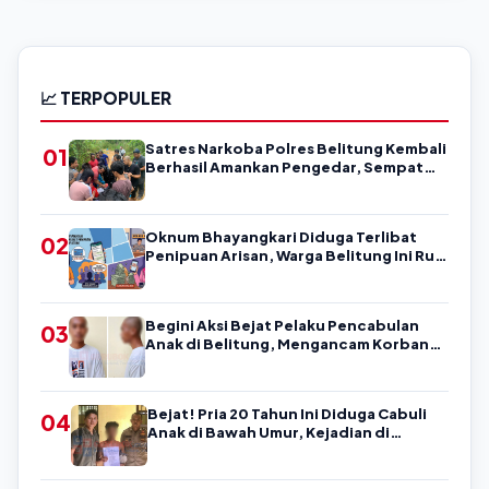
📈 TERPOPULER
Satres Narkoba Polres Belitung Kembali
01
Berhasil Amankan Pengedar, Sempat
Coba Melarikan Diri
Oknum Bhayangkari Diduga Terlibat
02
Penipuan Arisan, Warga Belitung Ini Rugi
Kisaran Rp90 Jutaan, Puluhan Orang
Diduga jadi Korban?
Begini Aksi Bejat Pelaku Pencabulan
03
Anak di Belitung, Mengancam Korban
dengan Kata-Kata Kasar
Bejat! Pria 20 Tahun Ini Diduga Cabuli
04
Anak di Bawah Umur, Kejadian di
Belitung