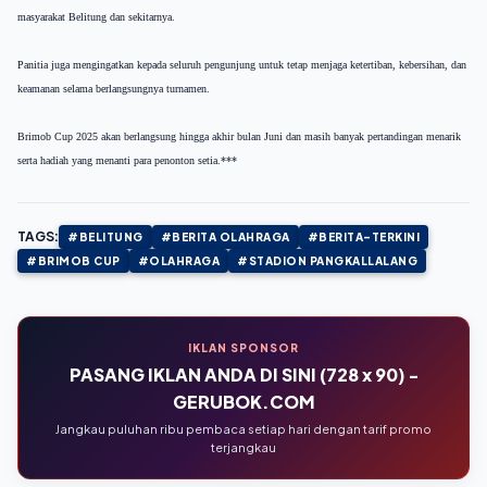
masyarakat Belitung dan sekitarnya.
Panitia juga mengingatkan kepada seluruh pengunjung untuk tetap menjaga ketertiban, kebersihan, dan
keamanan selama berlangsungnya turnamen.
Brimob Cup 2025 akan berlangsung hingga akhir bulan Juni dan masih banyak pertandingan menarik
serta hadiah yang menanti para penonton setia.***
TAGS:
#BELITUNG
#BERITA OLAHRAGA
#BERITA-TERKINI
#BRIMOB CUP
#OLAHRAGA
#STADION PANGKALLALANG
IKLAN SPONSOR
PASANG IKLAN ANDA DI SINI (728 x 90) -
GERUBOK.COM
Jangkau puluhan ribu pembaca setiap hari dengan tarif promo
terjangkau