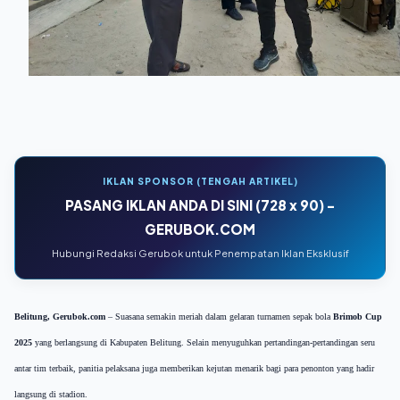
IKLAN SPONSOR (TENGAH ARTIKEL)
PASANG IKLAN ANDA DI SINI (728 x 90) -
GERUBOK.COM
Hubungi Redaksi Gerubok untuk Penempatan Iklan Eksklusif
Belitung, Gerubok.com
– Suasana semakin meriah dalam gelaran turnamen sepak bola
Brimob Cup
2025
yang berlangsung di Kabupaten Belitung. Selain menyuguhkan pertandingan-pertandingan seru
antar tim terbaik, panitia pelaksana juga memberikan kejutan menarik bagi para penonton yang hadir
langsung di stadion.