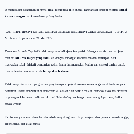
Ia mengimbau para penonton untuk tidak membuang tiket masuk karena tiket tersebut menjadi
kunci
keberuntungan
untuk membawa pulang hadiah.
“Jadi, simpan tiketnya dan nanti kami akan umumkan pemenangnya setelah pertandingan,” ujar IPTU
M. Ibnu Rifli pada Rabu, 28 Mei 2025.
Turnamen Brimob Cup 2025 tidak hanya menjadi ajang kompetisi olahraga antar tim, namun juga
menjadi
hiburan rakyat yang inklusif
, dengan semangat kebersamaan dan partisipasi aktif
masyarakat lokal. Inisiatif pembagian hadiah harian ini merupakan bagian dari strategi panitia untuk
menjadikan turnamen ini
lebih hidup dan berkesan
.
Tidak hanya itu, sistem pengundian yang transparan juga dilakukan secara langsung di hadapan para
penonton. Proses pengumuman pemenang dilakukan oleh panitia melalui pengeras suara dan disiarkan
langsung melalui akun media sosial resmi Brimob Cup, sehingga semua orang dapat menyaksikan
secara terbuka.
Panitia menyebutkan bahwa hadiah-hadiah yang dibagikan cukup beragam, dari peralatan rumah tangga,
seperti panci dan gelas cantik.