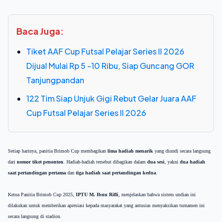
Baca Juga:
Tiket AAF Cup Futsal Pelajar Series II 2026
Dijual Mulai Rp 5 -10 Ribu, Siap Guncang GOR
Tanjungpandan
122 Tim Siap Unjuk Gigi Rebut Gelar Juara AAF
Cup Futsal Pelajar Series II 2026
Setiap harinya, panitia Brimob Cup membagikan
lima hadiah menarik
yang diundi secara langsung
dari
nomor tiket penonton
. Hadiah-hadiah tersebut dibagikan dalam
dua sesi
, yakni
dua hadiah
saat pertandingan pertama
dan
tiga hadiah saat pertandingan kedua
.
Ketua Panitia Brimob Cup 2025,
IPTU M. Ibnu Rifli
, menjelaskan bahwa sistem undian ini
dilakukan untuk memberikan apresiasi kepada masyarakat yang antusias menyaksikan turnamen ini
secara langsung di stadion.