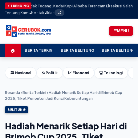
endadak Tegang, Kedai Kopi Alibaba Terancam Eksekusi Salah Sasaran: Pem
⚡ TRENDING
Tentang Kami
•
Kontak
•
Iklan
🌙
☰
MENU
🏠
BERITA TERKINI
BERITA BELITUNG
BERITA BELITUNG 
🏛️ Nasional
⚖️ Politik
📈 Ekonomi
💻 Teknologi
⚽ 
Beranda
›
Berita Terkini
›
Hadiah Menarik Setiap Hari di Brimob Cup
2025, Tiket Penonton Jadi Kunci Keberuntungan
BELITUNG
Hadiah Menarik Setiap Hari di
Brimob Cup 2025, Tiket