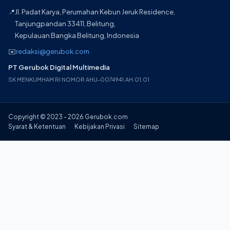
📍
Jl. Padat Karya, Perumahan Kebun Jeruk Residence,
Tanjungpandan 33411, Belitung,
Kepulauan Bangka Belitung, Indonesia
✉️
redaksi@gerubok.com
PT Gerubok Digital Multimedia
SK MENKUMHAM RI NOMOR AHU-0074941.AH.01.01
Copyright © 2023 - 2026 Gerubok.com
Syarat & Ketentuan
Kebijakan Privasi
Sitemap