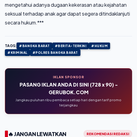
mengetahui adanya dugaan kekerasan atau kejahatan
seksual terhadap anak agar dapat segera ditindaklanjuti
secara hukum.***
TAGS:
#BANGKA BARAT
#BERITA-TERKINI
#HUKUM
#KRIMINAL
#POLRES BANGKA BARAT
IKLAN SPONSOR
PASANG IKLAN ANDA DI SINI (728 x 90) -
GERUBOK.COM
Jangkau puluhan ribu pembaca setiap hari dengan tarif promo
terjangkau
🔥 JANGAN LEWATKAN
REKOMENDASI REDAKSI