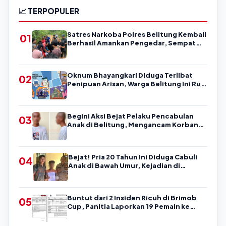
📈 TERPOPULER
Satres Narkoba Polres Belitung Kembali
01
Berhasil Amankan Pengedar, Sempat
Coba Melarikan Diri
Oknum Bhayangkari Diduga Terlibat
02
Penipuan Arisan, Warga Belitung Ini Rugi
Kisaran Rp90 Jutaan, Puluhan Orang
Diduga jadi Korban?
Begini Aksi Bejat Pelaku Pencabulan
03
Anak di Belitung, Mengancam Korban
dengan Kata-Kata Kasar
Bejat! Pria 20 Tahun Ini Diduga Cabuli
04
Anak di Bawah Umur, Kejadian di
Belitung
Buntut dari 2 Insiden Ricuh di Brimob
05
Cup, Panitia Laporkan 19 Pemain ke
Askab PSSI Belitung!