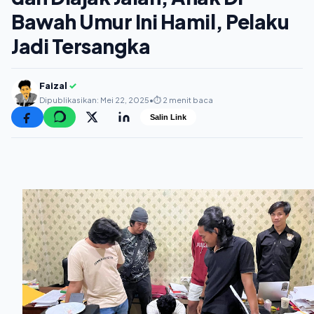
Bawah Umur Ini Hamil, Pelaku
Jadi Tersangka
Faizal
✓
Dipublikasikan: Mei 22, 2025
•
⏱️ 2 menit baca
Salin Link