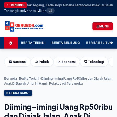
endadak Tegang, Kedai Kopi Alibaba Terancam Eksekusi Salah Sasaran: Pe
⚡ TRENDING
Tentang Kami
•
Kontak
•
Iklan
🌙
☰
MENU
🏠
BERITA TERKINI
BERITA BELITUNG
BERITA BELITUNG 
🏛️ Nasional
⚖️ Politik
📈 Ekonomi
💻 Teknologi
⚽ 
Beranda
›
Berita Terkini
›
Diiming-imingi Uang Rp50ribu dan Diajak Jalan,
Anak Di Bawah Umur Ini Hamil, Pelaku Jadi Tersangka
BANGKA BARAT
Diiming-imingi Uang Rp50ribu
dan Diajak Jalan, Anak Di