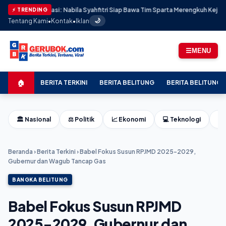
Prestasi: Nabila Syahfitri Siap Bawa Tim Sparta Merengkuh Kejayaan di AAF C
⚡ TRENDING
Tentang Kami
•
Kontak
•
Iklan
🌙
☰
MENU
🏠
BERITA TERKINI
BERITA BELITUNG
BERITA BELITUNG 
🏛️ Nasional
⚖️ Politik
📈 Ekonomi
💻 Teknologi
⚽ 
Beranda
›
Berita Terkini
›
Babel Fokus Susun RPJMD 2025-2029,
Gubernur dan Wagub Tancap Gas
BANGKA BELITUNG
Babel Fokus Susun RPJMD
2025-2029, Gubernur dan