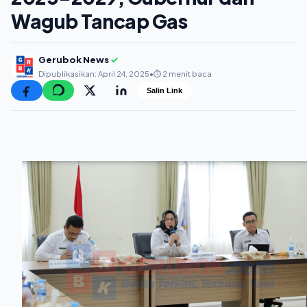
Wagub Tancap Gas
Gerubok News
✓
Dipublikasikan: April 24, 2025
•
⏱️ 2 menit baca
Salin Link