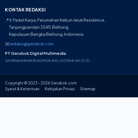
KONTAK REDAKSI
📍
Jl. Padat Karya, Perumahan Kebun Jeruk Residence,
Tanjungpandan 33411, Belitung,
Kepulauan Bangka Belitung, Indonesia
✉️
redaksi@gerubok.com
PT Gerubok Digital Multimedia
SK MENKUMHAM RI NOMOR AHU-0074941.AH.01.01
Copyright © 2023 - 2026 Gerubok.com
Syarat & Ketentuan
Kebijakan Privasi
Sitemap