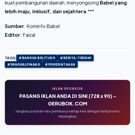
kuat pembangunan daerah, menyongsong
Babel yang
lebih maju, inklusif, dan sejahtera
.***
Sumber
: Kominfo Babel
Editor
: Faizal
TAGS:
#BANGKA BELITUNG
#BERITA-TERKINI
#PANGKALPINANG
#PEMERINTAHAN
IKLAN SPONSOR
PASANG IKLAN ANDA DI SINI (728 x 90) -
GERUBOK.COM
Jangkau puluhan ribu pembaca setiap hari dengan tarif promo
terjangkau