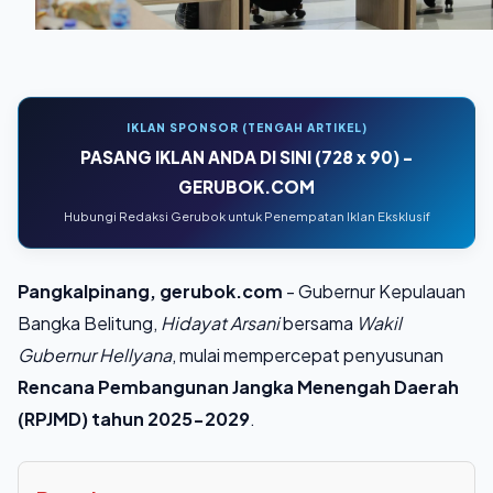
IKLAN SPONSOR (TENGAH ARTIKEL)
PASANG IKLAN ANDA DI SINI (728 x 90) -
GERUBOK.COM
Hubungi Redaksi Gerubok untuk Penempatan Iklan Eksklusif
Pangkalpinang, gerubok.com
- Gubernur Kepulauan
Bangka Belitung,
Hidayat Arsani
bersama
Wakil
Gubernur Hellyana
, mulai mempercepat penyusunan
Rencana Pembangunan Jangka Menengah Daerah
(RPJMD) tahun 2025-2029
.