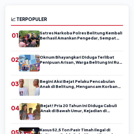
📈 TERPOPULER
Satres Narkoba Polres Belitung Kembali
01
Berhasil Amankan Pengedar, Sempat
Coba Melarikan Diri
Oknum Bhayangkari Diduga Terlibat
02
Penipuan Arisan, Warga Belitung Ini Rugi
Kisaran Rp90 Jutaan, Puluhan Orang
Diduga jadi Korban?
Begini Aksi Bejat Pelaku Pencabulan
03
Anak di Belitung, Mengancam Korban
dengan Kata-Kata Kasar
Bejat! Pria 20 Tahun Ini Diduga Cabuli
04
Anak di Bawah Umur, Kejadian di
Belitung
Kasus 52,5 Ton Pasir Timah Ilegal di
05