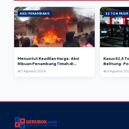
AKSI PENAMBANG
52 TON PASIR
Menuntut Keadilan Harga: Aksi
Kasus 52,5 To
Ribuan Penambang Timah di
Belitung: Po
Belitung Timur Berakhir Mencekam
Tetapkan 4 
📅 7 Agustus 2026
📅 6 Agustus 20