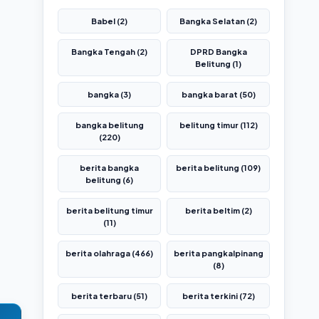
Babel (2)
Bangka Selatan (2)
Bangka Tengah (2)
DPRD Bangka
Belitung (1)
bangka (3)
bangka barat (50)
bangka belitung
belitung timur (112)
(220)
berita bangka
berita belitung (109)
belitung (6)
berita belitung timur
berita beltim (2)
(11)
berita olahraga (466)
berita pangkalpinang
(8)
berita terbaru (51)
berita terkini (72)