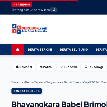
⚡ TRENDING
Tentang Kami
•
Kontak
•
Iklan
🌙
🏠
BERITA TERKINI
BERITA BELITUNG
BERITA
🏛️ Nasional
⚖️ Politik
📈 Ekonomi
💻 Teknologi
Beranda
›
Berita Terkini
›
Bhayangkara Babel Brimob Cup II 2026: Mas
BANGKA BELITUNG
Bhayangkara Babel Brimob