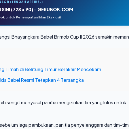
NSOR (TENGAH ARTIKEL)
 SINI (728 x 90) - GERUBOK.COM
ok untuk Penempatan Iklan Eksklusif
gengsi Bhayangkara Babel Brimob Cup II 2026 semakin meman
ng Timah di Belitung Timur Berakhir Mencekam
Polda Babel Resmi Tetapkan 4 Tersangka
bih sengit menyusul panitia mengizinkan tim yang lolos untuk
ar sebelum laga pembukaan, panitia penyelenggara dan tim-tim