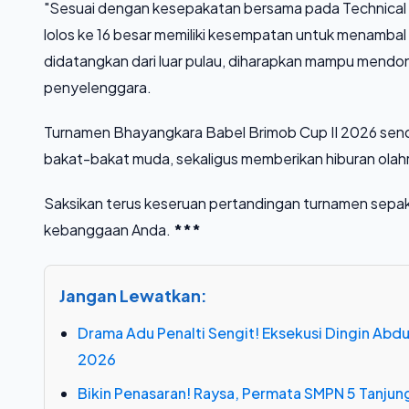
​"Sesuai dengan kesepakatan bersama pada Technical Me
lolos ke 16 besar memiliki kesempatan untuk menambal 
didatangkan dari luar pulau, diharapkan mampu mendongk
penyelenggara.
​Turnamen Bhayangkara Babel Brimob Cup II 2026 sendir
bakat-bakat muda, sekaligus memberikan hiburan olahr
​Saksikan terus keseruan pertandingan turnamen sepa
kebanggaan Anda.
***
Jangan Lewatkan:
Drama Adu Penalti Sengit! Eksekusi Dingin Ab
2026
Bikin Penasaran! Raysa, Permata SMPN 5 Tanjung