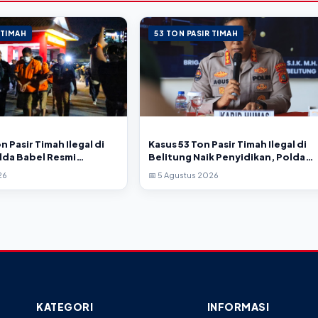
 TIMAH
53 TON PASIR TIMAH
n Pasir Timah Ilegal di
Kasus 53 Ton Pasir Timah Ilegal di
lda Babel Resmi
Belitung Naik Penyidikan, Polda
Tersangka
Babel Imbau Publik Tak Beropini
26
📅 5 Agustus 2026
KATEGORI
INFORMASI