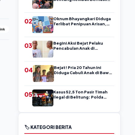
Amankan Pengedar, Sempat
Coba Melarikan Diri
Oknum Bhayangkari Diduga
02
Terlibat Penipuan Arisan,
Warga Belitung Ini Rugi
Link
Kisaran Rp90 Jutaan,
Puluhan Orang Diduga jadi
Begini Aksi Bejat Pelaku
03
Korban?
Pencabulan Anak di
Belitung, Mengancam
Korban dengan Kata-Kata
Kasar
Bejat! Pria 20 Tahun Ini
04
Diduga Cabuli Anak di Bawah
Umur, Kejadian di Belitung
Kasus 52,5 Ton Pasir Timah
05
Ilegal di Belitung: Polda
Babel Resmi Tetapkan 4
Tersangka
🏷️ KATEGORI BERITA