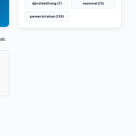
dprd belitung (7)
nasional (13)
pemerintahan (139)
as.