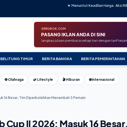
★ Menuntut Keadilan Harga: Aksi Ribuan Penambang Tim
GERUBOK.COM
PASANG IKLAN ANDA DI SINI
Jangkau jutaan pembaca setiap hari dengan tarif terj
 BELITUNG TIMUR
BERITA BANGKA
BERITA PEMERINTAHAN
⚽ Olahraga
🌿 Lifestyle
🎬 Hiburan
🌐 Internasional
uk 16 Besar, Tim Diperbolehkan Menambah 3 Pemain
 Cup II 2026: Masuk 16 Besar