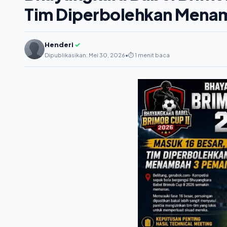
Tim Diperbolehkan Mena
Henderi
✓
Dipublikasikan: Mei 30, 2026
•
⏱️ 1 menit baca