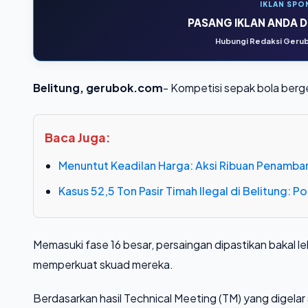
IKLAN SPO
PASANG IKLAN ANDA DI
Hubungi Redaksi Gerub
Belitung, gerubok.com
- Kompetisi sepak bola ber
Baca Juga:
Menuntut Keadilan Harga: Aksi Ribuan Penamba
Kasus 52,5 Ton Pasir Timah Ilegal di Belitung: 
Memasuki fase 16 besar, persaingan dipastikan bakal le
memperkuat skuad mereka.
​Berdasarkan hasil Technical Meeting (TM) yang digel