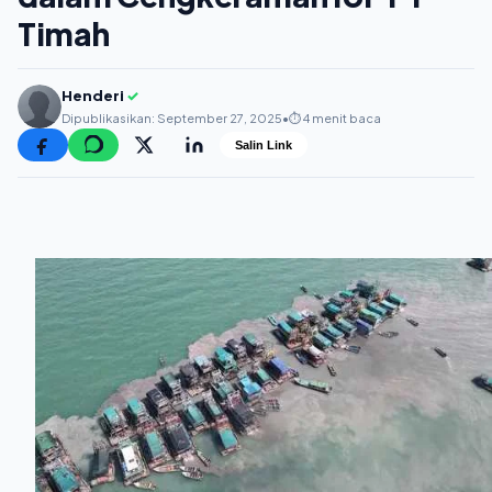
Timah
Henderi
✓
Dipublikasikan: September 27, 2025
•
⏱️ 4 menit baca
Salin Link