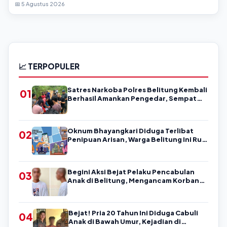
📅 5 Agustus 2026
📈 TERPOPULER
Satres Narkoba Polres Belitung Kembali
01
Berhasil Amankan Pengedar, Sempat
Coba Melarikan Diri
Oknum Bhayangkari Diduga Terlibat
02
Penipuan Arisan, Warga Belitung Ini Rugi
Kisaran Rp90 Jutaan, Puluhan Orang
Diduga jadi Korban?
Begini Aksi Bejat Pelaku Pencabulan
03
Anak di Belitung, Mengancam Korban
dengan Kata-Kata Kasar
Bejat! Pria 20 Tahun Ini Diduga Cabuli
04
Anak di Bawah Umur, Kejadian di