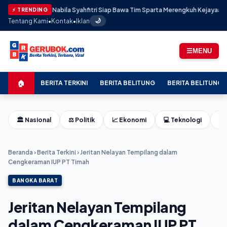
si: Nabila Syahfitri Siap Bawa Tim Sparta Merengkuh Kejayaan di AAF Cup Ser
⚡ TRENDING
Tentang Kami
•
Kontak
•
Iklan
🌙
☰
MENU
🏠
BERITA TERKINI
BERITA BELITUNG
BERITA BELITUNG 
🏛️ Nasional
⚖️ Politik
📈 Ekonomi
💻 Teknologi
⚽ 
Beranda
›
Berita Terkini
›
Jeritan Nelayan Tempilang dalam
Cengkeraman IUP PT Timah
BANGKA BARAT
Jeritan Nelayan Tempilang
dalam Cengkeraman IUP PT