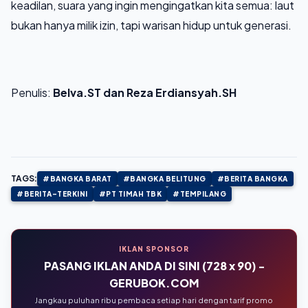
keadilan, suara yang ingin mengingatkan kita semua: laut
bukan hanya milik izin, tapi warisan hidup untuk generasi.
Penulis:
Belva.ST dan Reza Erdiansyah.SH
TAGS:
#BANGKA BARAT
#BANGKA BELITUNG
#BERITA BANGKA
#BERITA-TERKINI
#PT TIMAH TBK
#TEMPILANG
IKLAN SPONSOR
PASANG IKLAN ANDA DI SINI (728 x 90) -
GERUBOK.COM
Jangkau puluhan ribu pembaca setiap hari dengan tarif promo