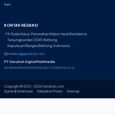
Karir
KONTAK REDAKSI
📍
Jl. Padat Karya, Perumahan Kebun Jeruk Residence,
Tanjungpandan 33411, Belitung,
Kepulauan Bangka Belitung, Indonesia
✉️
redaksi@gerubok.com
PT Gerubok Digital Multimedia
SK MENKUMHAM RI NOMOR AHU-0074941.AH.01.01
Copyright © 2023 - 2026 Gerubok.com
Syarat & Ketentuan
Kebijakan Privasi
Sitemap