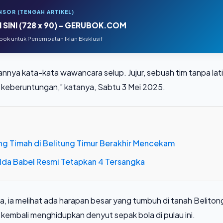
NSOR (TENGAH ARTIKEL)
 SINI (728 x 90) - GERUBOK.COM
ok untuk Penempatan Iklan Eksklusif
nya kata-kata wawancara selup. Jujur, sebuah tim tanpa lat
 keberuntungan,” katanya, Sabtu 3 Mei 2025.
ng Timah di Belitung Timur Berakhir Mencekam
Polda Babel Resmi Tetapkan 4 Tersangka
knya, ia melihat ada harapan besar yang tumbuh di tanah Beliton
embali menghidupkan denyut sepak bola di pulau ini.