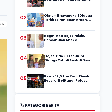
Amankan Pengedar, Sempat
Coba Melarikan Diri
Oknum Bhayangkari Diduga
02
Terlibat Penipuan Arisan,
Warga Belitung Ini Rugi
Link
Kisaran Rp90 Jutaan,
Puluhan Orang Diduga jadi
Begini Aksi Bejat Pelaku
03
Korban?
Pencabulan Anak di
Belitung, Mengancam
Korban dengan Kata-Kata
Kasar
Bejat! Pria 20 Tahun Ini
04
Diduga Cabuli Anak di Bawah
Umur, Kejadian di Belitung
Kasus 52,5 Ton Pasir Timah
05
Ilegal di Belitung: Polda
Babel Resmi Tetapkan 4
Tersangka
🏷️ KATEGORI BERITA