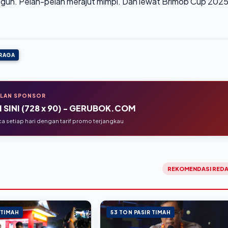
bangun. Pelan-pelan merajut mimpi. Dan lewat Brimob Cup 2025
RAGA
KLAN SPONSOR
 SINI (728 x 90) - GERUBOK.COM
 setiap hari dengan tarif promo terjangkau
REKOMENDASI REDA
 TIMAH
53 TON PASIR TIMAH