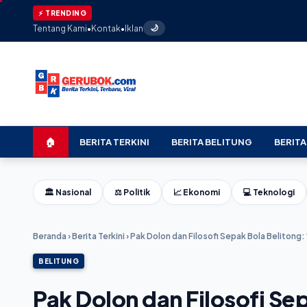
★ Kom
⚡ TRENDING
Tentang Kami
•
Kontak
•
Iklan
🌙
🏠
BERITA TERKINI
BERITA BELITUNG
BERITA
🏛️ Nasional
⚖️ Politik
📈 Ekonomi
💻 Teknologi
Beranda
›
Berita Terkini
›
Pak Dolon dan Filosofi Sepak Bola Belitong:
BELITUNG
Pak Dolon dan Filosofi Se