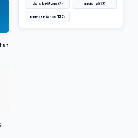
dprd belitung (7)
nasional (13)
pemerintahan (139)
ihan
g