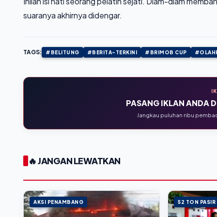
Inilah isi hati seorang pelatih sejati. Diam-diam mem
suaranya akhirnya didengar.
TAGS:
#BELITUNG
#BERITA-TERKINI
#BRIMOB CUP
#OLAH
I
PASANG IKLAN ANDA DI
Jangkau puluhan ribu pembaca
🔥 JANGAN LEWATKAN
AKSI PENAMBANG
52 TON PASIR