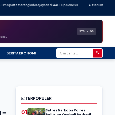
Kejayaan di AAF Cup Series II
★ Menuntut Keadilan Harga: Aksi Ribuan
970 x 90
angkau
🔍
BERITA EKONOMI
📈 TERPOPULER
a-
Satres Narkoba Polres
01
Belitung Kembali Berhasil