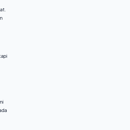
at.
in
tapi
ni
pada