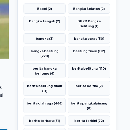
Babel (2)
Bangka Selatan (2)
Bangka Tengah (2)
DPRD Bangka
Belitung (1)
bangka (3)
bangka barat (50)
bangka belitung
belitung timur (112)
(220)
berita bangka
berita belitung (110)
belitung (6)
ja
berita belitung timur
berita beltim (2)
(11)
al
berita olahraga (466)
berita pangkalpinang
(8)
berita terbaru (51)
berita terkini (72)