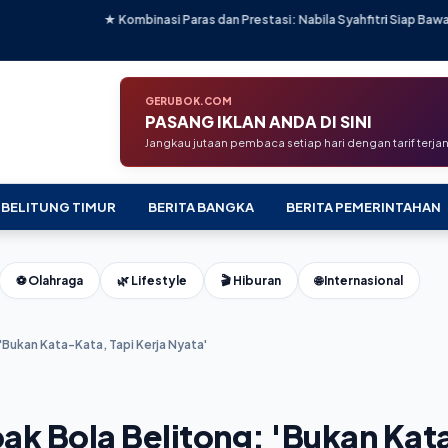
binasi Paras dan Prestasi: Nabila Syahfitri Siap Bawa Tim Sparta Merengkuh 
GERUBOK.COM
PASANG IKLAN ANDA DI SINI
Jangkau jutaan pembaca setiap hari dengan tarif terj
 BELITUNG TIMUR
BERITA BANGKA
BERITA PEMERINTAHAN
⚽ Olahraga
🌿 Lifestyle
🎬 Hiburan
🌐 Internasional
 'Bukan Kata-Kata, Tapi Kerja Nyata'
pak Bola Belitong: 'Bukan Kat