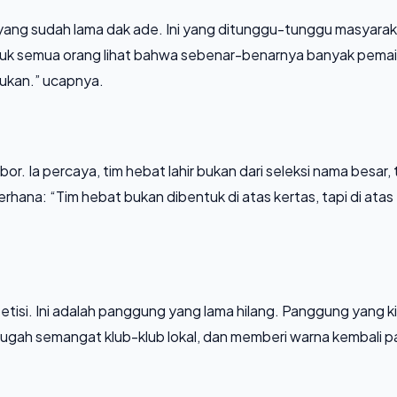
, yang sudah lama dak ade. Ini yang ditunggu-tunggu masyarak
tuk semua orang lihat bahwa sebenar-benarnya banyak pema
tukan.” ucapnya.
r. Ia percaya, tim hebat lahir bukan dari seleksi nama besar, 
derhana: “Tim hebat bukan dibentuk di atas kertas, tapi di atas
etisi. Ini adalah panggung yang lama hilang. Panggung yang ki
gugah semangat klub-klub lokal, dan memberi warna kembali 