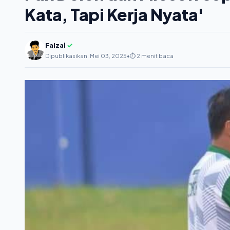
Kata, Tapi Kerja Nyata'
Faizal
✓
Dipublikasikan: Mei 03, 2025
•
⏱️ 2 menit baca