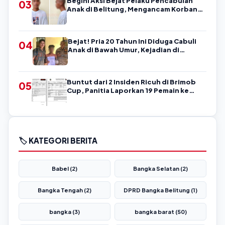
Begini Aksi Bejat Pelaku Pencabulan
03
Anak di Belitung, Mengancam Korban
dengan Kata-Kata Kasar
Bejat! Pria 20 Tahun Ini Diduga Cabuli
04
Anak di Bawah Umur, Kejadian di
Belitung
Buntut dari 2 Insiden Ricuh di Brimob
05
Cup, Panitia Laporkan 19 Pemain ke
Askab PSSI Belitung!
🏷️ KATEGORI BERITA
Babel (2)
Bangka Selatan (2)
Bangka Tengah (2)
DPRD Bangka Belitung (1)
bangka (3)
bangka barat (50)