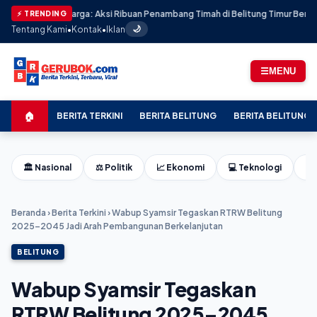
ilan Harga: Aksi Ribuan Penambang Timah di Belitung Timur Berakhir Menc
⚡ TRENDING
Tentang Kami
•
Kontak
•
Iklan
🌙
☰
MENU
🏠
BERITA TERKINI
BERITA BELITUNG
BERITA BELITUNG 
🏛️ Nasional
⚖️ Politik
📈 Ekonomi
💻 Teknologi
⚽ 
Beranda
›
Berita Terkini
›
Wabup Syamsir Tegaskan RTRW Belitung
2025–2045 Jadi Arah Pembangunan Berkelanjutan
BELITUNG
Wabup Syamsir Tegaskan
RTRW Belitung 2025–2045