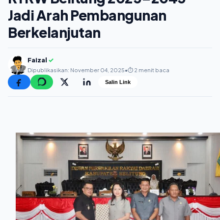
Jadi Arah Pembangunan
Berkelanjutan
Faizal
✓
Dipublikasikan: November 04, 2025
•
⏱️ 2 menit baca
Salin Link