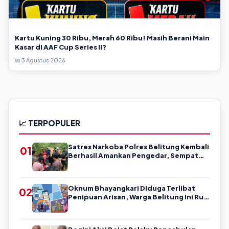
Kartu Kuning 30 Ribu, Merah 60 Ribu! Masih Berani Main
Kasar di AAF Cup Series II?
📅 3 Agustus 2026
📈 TERPOPULER
Satres Narkoba Polres Belitung Kembali
01
Berhasil Amankan Pengedar, Sempat
Coba Melarikan Diri
Oknum Bhayangkari Diduga Terlibat
02
Penipuan Arisan, Warga Belitung Ini Rugi
Kisaran Rp90 Jutaan, Puluhan Orang
Diduga jadi Korban?