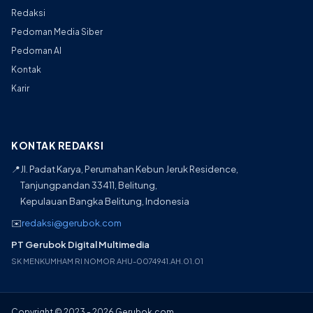
Redaksi
Pedoman Media Siber
Pedoman AI
Kontak
Karir
KONTAK REDAKSI
📍
Jl. Padat Karya, Perumahan Kebun Jeruk Residence,
Tanjungpandan 33411, Belitung,
Kepulauan Bangka Belitung, Indonesia
✉️
redaksi@gerubok.com
PT Gerubok Digital Multimedia
SK MENKUMHAM RI NOMOR AHU-0074941.AH.01.01
Copyright © 2023 - 2026 Gerubok.com